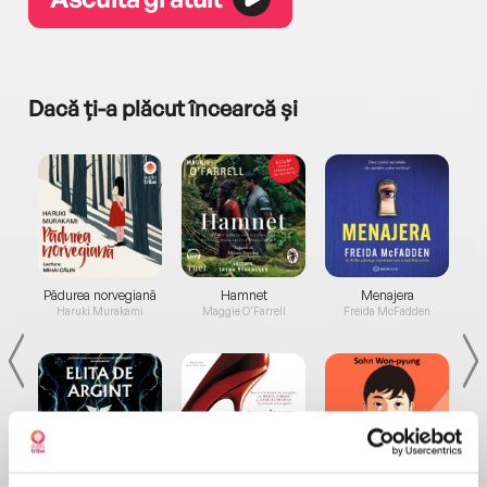
Dacă ți-a plăcut încearcă și
a...
Pădurea norvegiană
Hamnet
Menajera
I
Haruki Murakami
Maggie O'Farrell
Freida McFadden