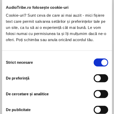
Elita de Argint (Elita
Diavolul se îmbracă de
Migdală
de...
la...
Dani Francis
Lauren Weisberger
Sohn Won-pyung
AudioTribe.ro folosește cookie-uri
Cookie-uri? Sunt ceva de care ai mai auzit - mici fișiere
text care permit salvarea setărilor și preferințelor tale pe
un site, ca tu să ai o experiență cât mai bună. Le vom
Despre
carte
folosi numai cu permisiunea ta și îți mulțumim dacă ne-o
oferi. Poți schimba sau anula oricând acordul tău.
A classic Agatha Christie short story, available
individually for the first time on audio.
Selecția
Strict necesare
consimțământului
Sitting in front of a fire, Hastings listens as
MAI MULT
Poirot recounts his greatest failure. When a
De preferință
În acest moment nu există recenzii
wealthy French deputy dies, everyone believes
pentru această carte
it is from natural causes. Poirot is on vacation
from the Belgian police when a young lady
De cercetare și analitice
comes to him convinced the man was
poisoned. She creates a guise for him to enter
Agatha Christie
De publicitate
the house as a journalist to investigate…