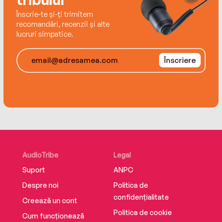
Înscrie-te și-ți trimitem
recomandări, recenzii și alte
lucruri simpatice.
Înscriere
AudioTribe
Legal
Suport
ANPC
Despre noi
Politica de
confidențialitate
Creează un cont
Politica de cookie
Cum funcționează