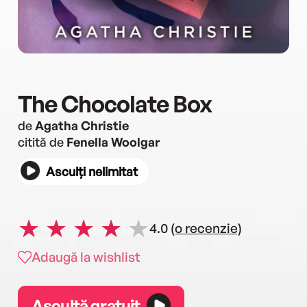
The Chocolate Box
de
Agatha Christie
citită de
Fenella Woolgar
Asculți nelimitat
4.0
(o recenzie)
Adaugă la wishlist
Ascultă gratuit