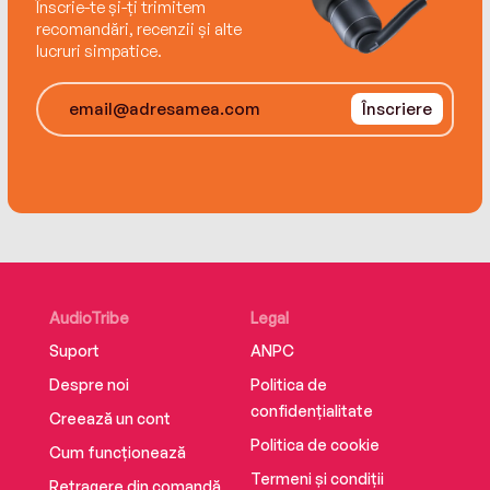
Înscrie-te și-ți trimitem
recomandări, recenzii și alte
lucruri simpatice.
Înscriere
AudioTribe
Legal
Suport
ANPC
Despre noi
Politica de
confidențialitate
Creează un cont
Politica de cookie
Cum funcționează
Termeni și condiții
Retragere din comandă