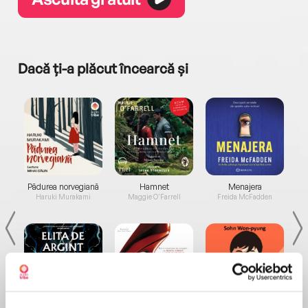
Dacă ți-a plăcut încearcă și
a...
Pădurea norvegiană
Hamnet
Menajera
I
Haruki Murakami
Maggie O'Farrell
Freida McFadden