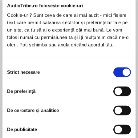
Elita de Argint (Elita
Diavolul se îmbracă de
Migdală
AudioTribe.ro folosește cookie-uri
de...
la...
Dani Francis
Lauren Weisberger
Sohn Won-pyung
Cookie-uri? Sunt ceva de care ai mai auzit - mici fișiere
text care permit salvarea setărilor și preferințelor tale pe
un site, ca tu să ai o experiență cât mai bună. Le vom
folosi numai cu permisiunea ta și îți mulțumim dacă ne-o
Despre
carte
oferi. Poți schimba sau anula oricând acordul tău.
In this zany twist on the legend of King Midas
and his golden touch, a boy acquires a magical
Selecția
gift that turns everything his lips touch into
Strict necesare
consimțământului
chocolate! Kids will eat this up for summer
reading or anytime!
MAI MULT
De preferință
În acest moment nu există recenzii
Can you ever have too much of your favorite
pentru această carte
food? John Midas is about to find out….
De cercetare și analitice
Patrick Skene Catling
The Chocolate Touchhas remained a favorite
for millions of kids, teachers, and parents for
De publicitate
several generations. It's an enjoyable story that
Born in London, Patrick Skene Catling was