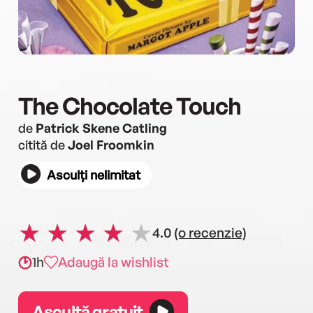
The Chocolate Touch
de
Patrick Skene Catling
citită de
Joel Froomkin
Asculți nelimitat
4.0
(o recenzie)
1h
Adaugă la wishlist
Ascultă gratuit