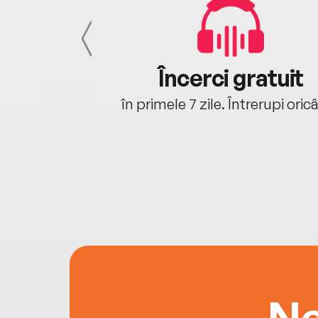
cu tine
Încerci gratuit
oriunde ești.
în primele 7 zile. Întrerupi oric
Ne