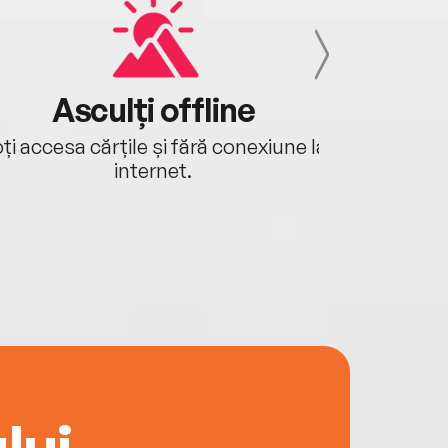
Asculți offline
Aj
ți accesa cărțile și fără conexiune la
Ascultă a
internet.
lui