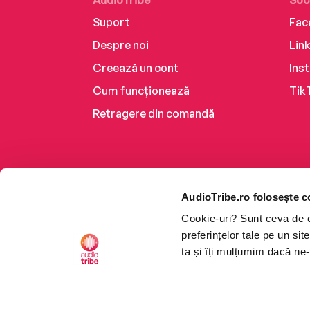
AudioTribe
Soc
Suport
Fac
Despre noi
Lin
Creează un cont
Ins
Cum funcționează
Tik
Retragere din comandă
AudioTribe.ro folosește c
Cookie-uri? Sunt ceva de ca
preferințelor tale pe un si
ta și îți mulțumim dacă ne-
Platforma de audiobooks ș