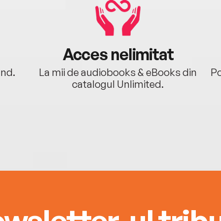
Acces nelimitat
ând.
La mii de audiobooks & eBooks din
Po
catalogul Unlimited.
wsletter-ul tribu