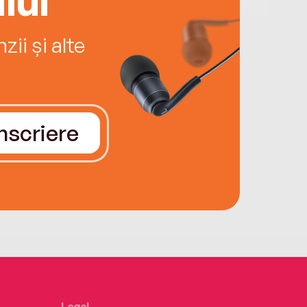
ii și alte
Înscriere