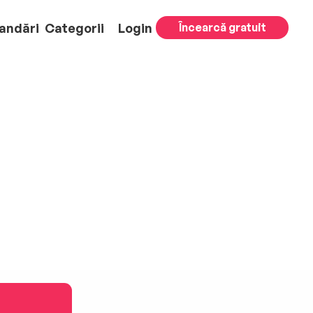
andări
Categorii
Login
Încearcă gratuit