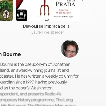
Diavolul se îmbracă de la...
Lauren Weisberger
Fre
 Bourne
Bourne is the pseudonym of Jonathan
land, an award-winning journalist and
caster. He has written a weekly column for
uardian since 1997, having previously
ed as the paper’s Washington
espondent, and presents Radio 4’s
emporary history programme, The Long
 His first novel, The Righteous Men, was a