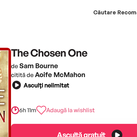
Căutare
Recom
The Chosen One
Sam Bourne
de
Aoife McMahon
citită de
Asculți nelimitat
6h 11m
Adaugă la wishlist
Ascultă gratuit