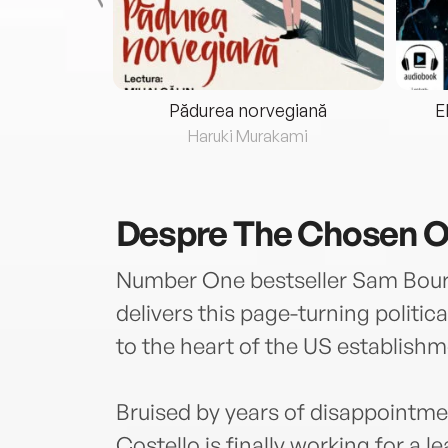
eria...
Pădurea norvegiană
E
ris
Haruki Murakami
Despre
The Chosen 
Number One bestseller Sam Bour
delivers this page-turning politica
to the heart of the US establishm
Bruised by years of disappointmen
Costello is finally working for a l