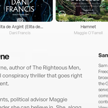
lita de Argint (Elita de...
Hamnet
Dani Francis
Maggie O'Farrell
One
Sam
Sam 
ne, author of The Righteous Men,
Freed
l conspiracy thriller that goes right
broad
ent.
the G
serv
corr
ts, political advisor Maggie
cont
eader she can believe in. She, along
View.