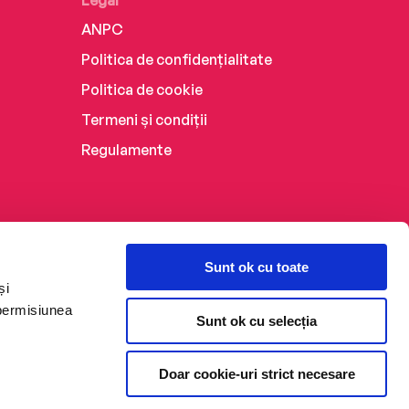
Legal
ANPC
Politica de confidențialitate
Politica de cookie
Termeni și condiții
Regulamente
Sunt ok cu toate
și
 permisiunea
Sunt ok cu selecția
Doar cookie-uri strict necesare