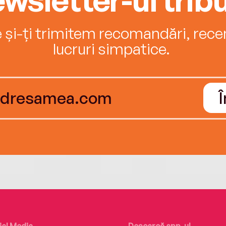
e și-ți trimitem recomandări, recenz
lucruri simpatice.