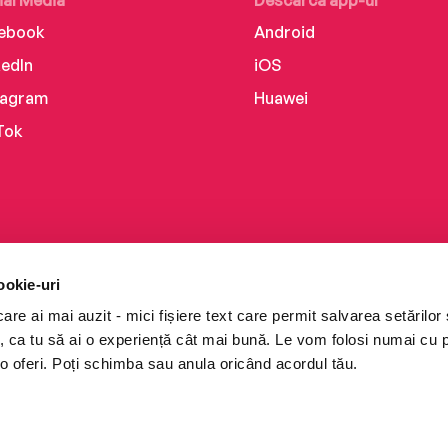
ial Media
Descarcă app-ul
ebook
Android
kedIn
iOS
tagram
Huawei
Tok
ookie-uri
re ai mai auzit - mici fișiere text care permit salvarea setărilor 
te, ca tu să ai o experiență cât mai bună. Le vom folosi numai cu
o oferi. Poți schimba sau anula oricând acordul tău.
i books a Cărturești.