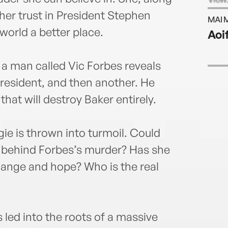
Sunda
 her trust in President Stephen
MAI 
Londo
world a better place.
Aoi
a man called Vic Forbes reveals
president, and then another. He
that will destroy Baker entirely.
e is thrown into turmoil. Could
n behind Forbes’s murder? Has she
ange and hope? Who is the real
s led into the roots of a massive