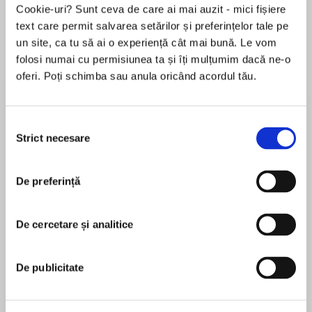
Cookie-uri? Sunt ceva de care ai mai auzit - mici fișiere
text care permit salvarea setărilor și preferințelor tale pe
un site, ca tu să ai o experiență cât mai bună. Le vom
Despre
carte
folosi numai cu permisiunea ta și îți mulțumim dacă ne-o
oferi. Poți schimba sau anula oricând acordul tău.
Twenty years after the publication of The
Quilter’s Apprentice, the novel that launched
the beloved Elm Creek Quilts series, New York
Selecția
Times bestselling author Jennifer Chiaverini
Strict necesare
consimțământului
returns with another delightful chapter featuring
MAI MULT
Master Quilter Sylvia Bergstom Compson and
De preferință
În acest moment nu există recenzii
friends, a captivating, heartwarming tale sure to
pentru această carte
become a holiday favorite.
De cercetare și analitice
Jennifer Chiaverini
Just weeks before Christmas, severe wintry
weather damages the church hall hosting the
Jennifer Chiaveriniis theNew York
De publicitate
Christmas Boutique—an annual sale of
Timesbestselling author of thirty-six novels,
handcrafted gifts and baked goods that
including critically acclaimed historical fiction and
supports the county food pantry. Determined to