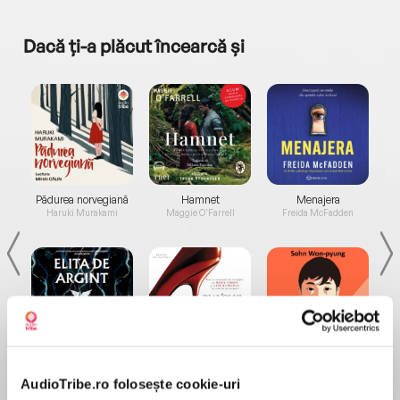
Dacă ți-a plăcut încearcă și
a...
Pădurea norvegiană
Hamnet
Menajera
I
Haruki Murakami
Maggie O'Farrell
Freida McFadden
Elita de Argint (Elita
Diavolul se îmbracă de
Migdală
de...
la...
Dani Francis
Lauren Weisberger
Sohn Won-pyung
AudioTribe.ro folosește cookie-uri