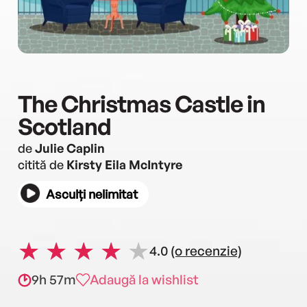
The Christmas Castle in
Scotland
de
Julie Caplin
citită de
Kirsty Eila McIntyre
Asculți nelimitat
4.0
(o recenzie)
9h 57m
Adaugă la wishlist