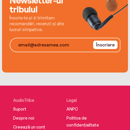
Newsletter-ul
tribului
‘Five big fat stars’ Sue Moorcroft
Înscrie-te și-ți trimitem
recomandări, recenzii și alte
lucruri simpatice.
Înscriere
AudioTribe
Legal
Suport
ANPC
Despre noi
Politica de
confidențialitate
Creează un cont