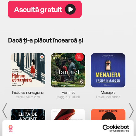
Ascultă gratuit
Dacă ți-a plăcut încearcă și
a...
Pădurea norvegiană
Hamnet
Menajera
I
Haruki Murakami
Maggie O'Farrell
Freida McFadden