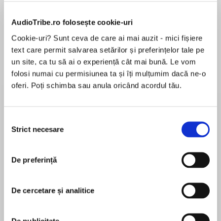
Elita de Argint (Elita
Diavolul se îmbracă de
Migdală
AudioTribe.ro folosește cookie-uri
de...
la...
Dani Francis
Lauren Weisberger
Sohn Won-pyung
Cookie-uri? Sunt ceva de care ai mai auzit - mici fișiere
text care permit salvarea setărilor și preferințelor tale pe
un site, ca tu să ai o experiență cât mai bună. Le vom
folosi numai cu permisiunea ta și îți mulțumim dacă ne-o
Despre
carte
oferi. Poți schimba sau anula oricând acordul tău.
Unwrap this gorgeous gift of a book for an
escape to the snow-peaked caps of the
Selecția
Scottish Highlands and a romance that will melt
Strict necesare
consimțământului
your heart…
MAI MULT
De preferință
În acest moment nu există recenzii
Izzy McBride had never in a million years
pentru această carte
expected to inherit an actual castle from her
De cercetare și analitice
great uncle Bill but here she was, in the run up
to Christmas, Monarch of her own Glen – a very
rundown glen in need of a lot of TLC if her dream
De publicitate