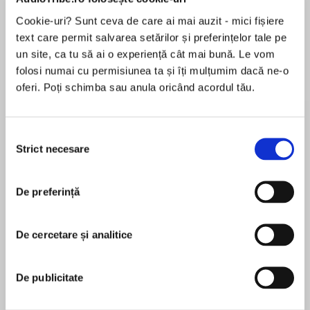
de...
la...
Dani Francis
Lauren Weisberger
Sohn Won-pyung
Cookie-uri? Sunt ceva de care ai mai auzit - mici fișiere
text care permit salvarea setărilor și preferințelor tale pe
un site, ca tu să ai o experiență cât mai bună. Le vom
folosi numai cu permisiunea ta și îți mulțumim dacă ne-o
Despre
carte
oferi. Poți schimba sau anula oricând acordul tău.
Uplifting and heartwarming: drama, courage
and romance at Marlow’s department store this
Selecția
Christmas
Strict necesare
consimțământului
For Lily Collins and her fellow shop girls at
MAI MULT
Marlow’s Department store, another Christmas
De preferință
În acest moment nu există recenzii
with ration books, shortages of goods and staff
pentru această carte
– not to mention a store coping with war
De cercetare și analitice
damage – will be a real challenge.
Joanna Toye
But the girls rally round and put their worries
De publicitate
Joanna Toye joined the production team of The
aside to make this, the hardest wartime
Archers after reading English at university, and
Christmas yet, one that their families, and their