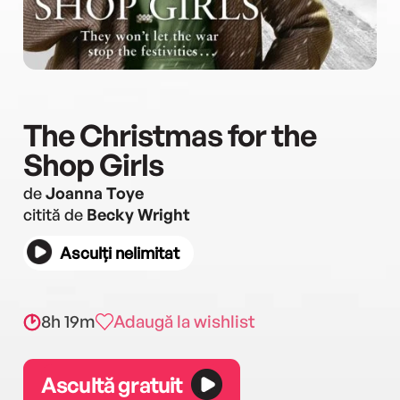
The Christmas for the
Shop Girls
de
Joanna Toye
citită de
Becky Wright
Asculți nelimitat
8h 19m
Adaugă la wishlist
Ascultă gratuit