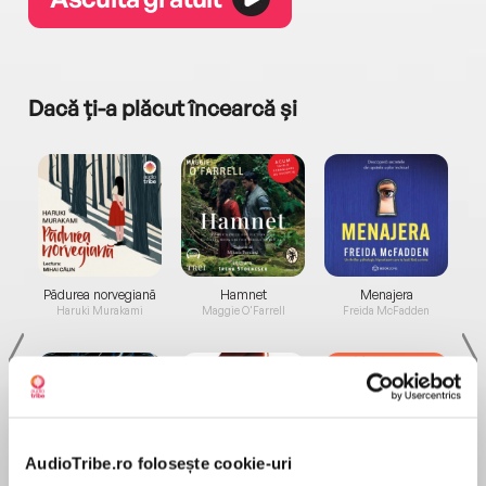
Dacă ți-a plăcut încearcă și
a...
Pădurea norvegiană
Hamnet
Menajera
I
Haruki Murakami
Maggie O'Farrell
Freida McFadden
AudioTribe.ro folosește cookie-uri