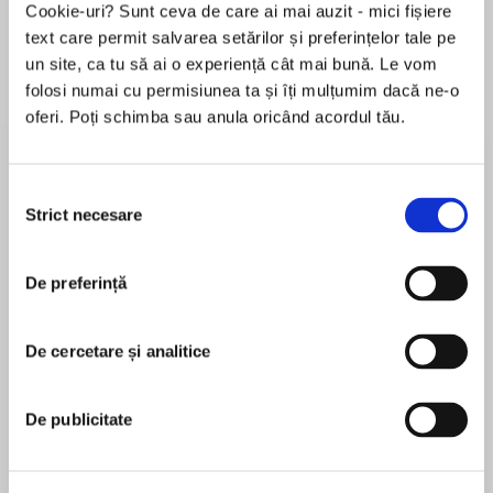
Elita de Argint (Elita
Diavolul se îmbracă de
Migdală
Cookie-uri? Sunt ceva de care ai mai auzit - mici fișiere
de...
la...
Dani Francis
Lauren Weisberger
Sohn Won-pyung
text care permit salvarea setărilor și preferințelor tale pe
un site, ca tu să ai o experiență cât mai bună. Le vom
folosi numai cu permisiunea ta și îți mulțumim dacă ne-o
oferi. Poți schimba sau anula oricând acordul tău.
Despre
carte
New York Times bestselling author Peter
Selecția
Swanson pens a spectacularly spine-chilling
Strict necesare
consimțământului
novella in which an American art student in
London is invited to join a classmate for the
De preferință
holidays at Starvewood Hall, her family’s
MAI MULT
Cotswold manor house. But behind the holly
În acest moment nu există recenzii
and pine boughs, secrets are about to unravel,
De cercetare și analitice
pentru această carte
revealing this seemingly charming English
village’s grim history.
De publicitate
Peter Swanson