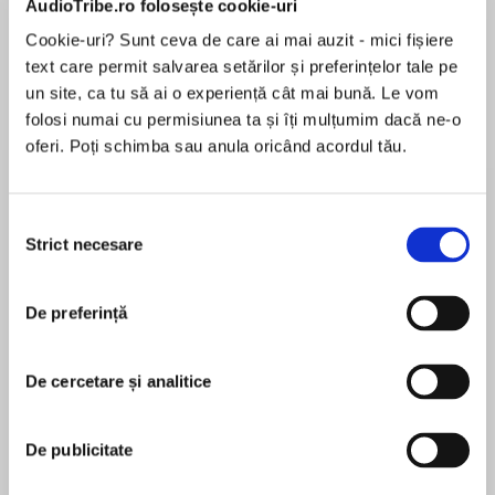
AudioTribe.ro folosește cookie-uri
Cookie-uri? Sunt ceva de care ai mai auzit - mici fișiere
text care permit salvarea setărilor și preferințelor tale pe
Despre
carte
un site, ca tu să ai o experiență cât mai bună. Le vom
folosi numai cu permisiunea ta și îți mulțumim dacă ne-o
Return to the world of the Liveships Traders and
oferi. Poți schimba sau anula oricând acordul tău.
journey along the Rain Wild River in the third
instalment of high adventure from the author of
the internationally acclaimed Farseer trilogy.
Selecția
Strict necesare
consimțământului
MAI MULT
În acest moment nu există recenzii
Kelsingra awaits for those brave enough to
De preferință
pentru această carte
enter…
De cercetare și analitice
The dragons and their keepers have discovered
Robin Hobb
Kelsingra but so far only Heeby has succeeded
De publicitate
in flying over the river to enter the fabled city.
Robin Hobb is one of the world’s finest writers of
The other dragons, with their deformed wings
epic fiction. She was born in California in 1952 but