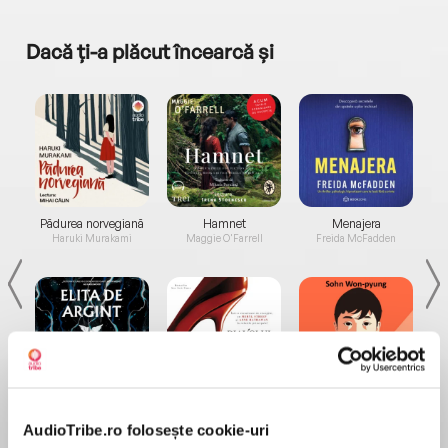
Dacă ți-a plăcut încearcă și
a...
Pădurea norvegiană
Hamnet
Menajera
I
Haruki Murakami
Maggie O'Farrell
Freida McFadden
Elita de Argint (Elita
Diavolul se îmbracă de
Migdală
de...
la...
Dani Francis
Lauren Weisberger
Sohn Won-pyung
AudioTribe.ro folosește cookie-uri