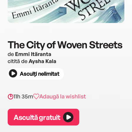
The City of Woven Streets
de
Emmi Itäranta
citită de
Aysha Kala
Asculți nelimitat
11h 35m
Adaugă la wishlist
Ascultă gratuit