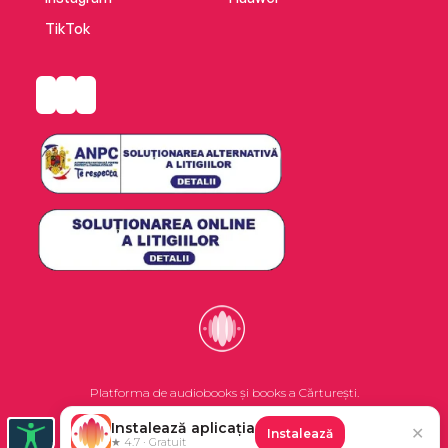
TikTok
Platforma de audiobooks și books a Cărturești.
Instalează aplicația
✕
Instalează
©2026 Nemo EPG SRL. Toate drepturile rezervate.
★ 4.7 · Gratuit