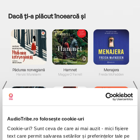
Dacă ți-a plăcut încearcă și
a...
Pădurea norvegiană
Hamnet
Menajera
I
Haruki Murakami
Maggie O'Farrell
Freida McFadden
AudioTribe.ro folosește cookie-uri
Elita de Argint (Elita
Diavolul se îmbracă de
Migdală
Cookie-uri? Sunt ceva de care ai mai auzit - mici fișiere
de...
la...
Dani Francis
Lauren Weisberger
Sohn Won-pyung
text care permit salvarea setărilor și preferințelor tale pe