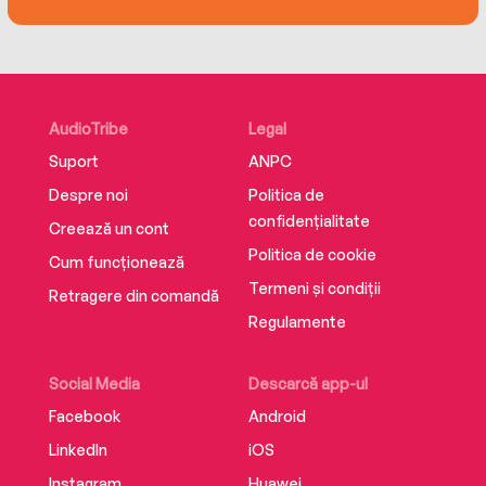
Because at this club, if your name’s on the list,
you’re not getting out.
AudioTribe
Legal
Suport
ANPC
Despre noi
Politica de
confidențialitate
Creează un cont
Politica de cookie
Cum funcționează
Termeni și condiții
Retragere din comandă
Regulamente
Social Media
Descarcă app-ul
Facebook
Android
LinkedIn
iOS
Instagram
Huawei