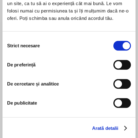
un site, ca tu să ai o experiență cât mai bună. Le vom
folosi numai cu permisiunea ta și îți mulțumim dacă ne-o
oferi. Poți schimba sau anula oricând acordul tău.
Despre
carte
A REESE'S BOOK CLUB PICK
Selecția
Strict necesare
consimțământului
From the author of People Like Her comes a
smart and sinister murder mystery set in the
De preferință
secretive world of exclusive celebrity clubs.
MAI MULT
În acest moment nu există recenzii
Everyone's Dying to Join . . .
De cercetare și analitice
pentru această carte
The Home Group is a glamorous collection of
Ellery Lloyd
De publicitate
celebrity members' clubs dotted across the
globe, where the rich and famous can party
hard and then crash out in its five-star suites,
far from the prying eyes of fans and the media.
Tamaryn Payne
Arată detalii