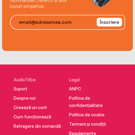
recomandări, recenzii și alte
lucruri simpatice.
Înscriere
AudioTribe
Legal
Suport
ANPC
Despre noi
Politica de
confidențialitate
Creează un cont
Politica de cookie
Cum funcționează
Termeni și condiții
Retragere din comandă
Regulamente