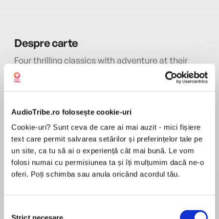
Despre
carte
Four thrilling classics with adventure at their
hearts, abridged especially for young listeners:
The Three Musketeer’s, The Jungle Book, Black
Beauty, Nicholas Nickleby. Hours of audio fun to
keep children entertained while on the move!
AudioTribe.ro folosește cookie-uri
MAI MULT
Cookie-uri? Sunt ceva de care ai mai auzit - mici fișiere
În acest moment nu există recenzii
text care permit salvarea setărilor și preferințelor tale pe
pentru această carte
un site, ca tu să ai o experiență cât mai bună. Le vom
Introduce your children to four much-loved
Alexandre Dumas
folosi numai cu permisiunea ta și îți mulțumim dacă ne-o
adventure stories. These abridged versions of
oferi. Poți schimba sau anula oricând acordul tău.
classic stories will become firm favourites in
Frequently imitated but rarely surpassed, Dumas
your family.
is one of the best known French writers and a
master of ripping yarns full of fearless heroes,
Selecția
Strict necesare