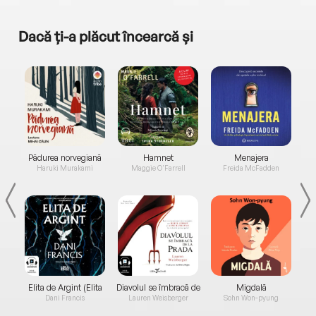
Dacă ți-a plăcut încearcă și
a...
Pădurea norvegiană
Hamnet
Menajera
I
Haruki Murakami
Maggie O'Farrell
Freida McFadden
Elita de Argint (Elita
Diavolul se îmbracă de
Migdală
de...
la...
Dani Francis
Lauren Weisberger
Sohn Won-pyung