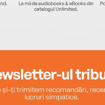
ând.
La mii de audiobooks & eBooks din
Po
catalogul Unlimited.
wsletter-ul tribu
e și-ți trimitem recomandări, recenz
lucruri simpatice.