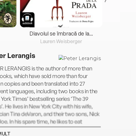
Diavolul se îmbracă de la...
Lauren Weisberger
Fre
er Lerangis
R LERANGIS is the author of more than
ooks, which have sold more than four
on copies and been translated into 27
rent languages, including two books in the
York Times’ bestselling series ‘The 39
’. He lives in New York City with his wife,
ian Tina deVaron, and their two sons, Nick
oe. In his spare time, he likes to eat
late. Lots of it. Seriously, he loves
MULT