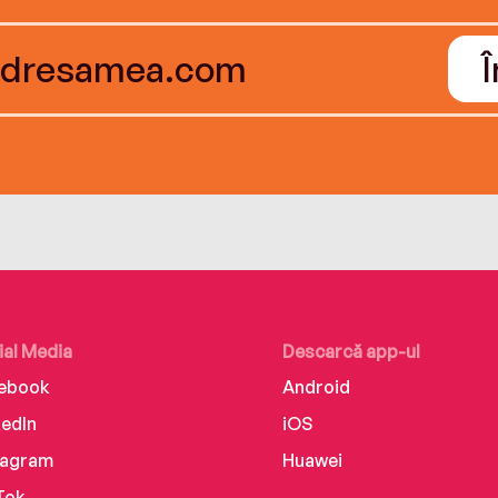
ial Media
Descarcă app-ul
ebook
Android
kedIn
iOS
tagram
Huawei
Tok