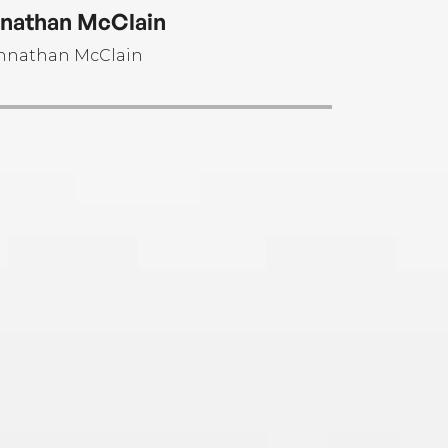
olate.
nathan McClain