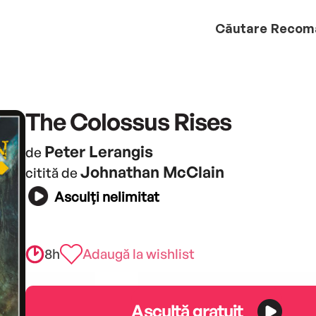
Căutare
Recom
The Colossus Rises
Peter Lerangis
de
Johnathan McClain
citită de
Asculți nelimitat
8h
Adaugă la wishlist
Ascultă gratuit