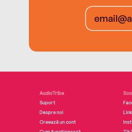
AudioTribe
Soc
Suport
Fac
Despre noi
Lin
Creează un cont
Ins
Cum funcționează
Tik