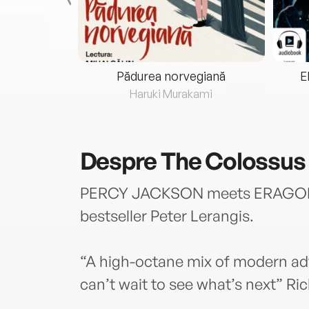
eria...
Pădurea norvegiană
E
ris
Haruki Murakami
Despre
The Colossus
PERCY JACKSON meets ERAGON i
bestseller Peter Lerangis.
“A high-octane mix of modern ad
can’t wait to see what’s next” Ri