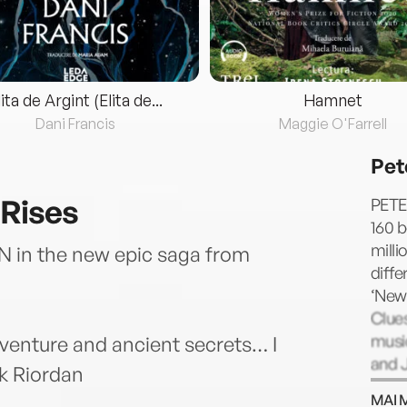
lita de Argint (Elita de...
Hamnet
Dani Francis
Maggie O'Farrell
Pet
 Rises
PETE
160 b
milli
n the new epic saga from
diffe
‘New 
Clues
music
venture and ancient secrets… I
and J
ck Riordan
choco
MAI 