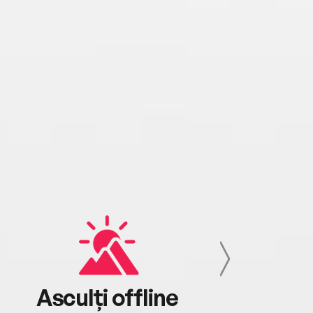
Asculți offline
Aj