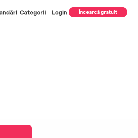
andări
Categorii
Login
Încearcă gratuit