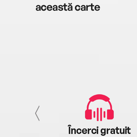
această carte
cu tine
Încerci gratuit