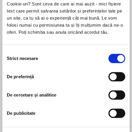
Cookie-uri? Sunt ceva de care ai mai auzit - mici fișiere
text care permit salvarea setărilor și preferințelor tale pe
un site, ca tu să ai o experiență cât mai bună. Le vom
Despre
carte
folosi numai cu permisiunea ta și îți mulțumim dacă ne-o
oferi. Poți schimba sau anula oricând acordul tău.
The “too-cool-for-school” third book from the #1
New York Times bestselling creator of The Bad
Seed and The Good Egg, Jory John
Selecția
Strict necesare
consimțământului
Everyone knows the cool beans. They’re sooooo
MAI MULT
cool.
De preferință
În acest moment nu există recenzii
pentru această carte
And then there’s the uncool has-bean . . .
De cercetare și analitice
Jory John
Always on the sidelines, one bean
unsuccessfully tries everything he can to fit in
Jory John is a #1 New York Times bestselling
De publicitate
with the crowd—until one day the cool beans
author and two-time E. B. White Read Aloud
show him how it’s done.
Honor recipient. Jory’s work includes the award-