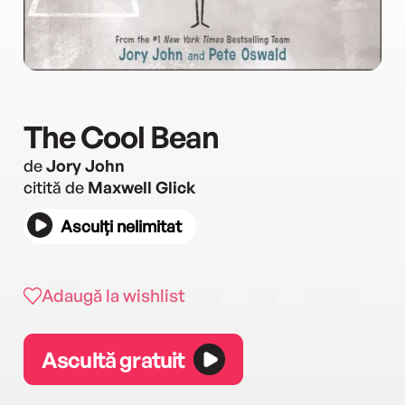
The Cool Bean
de
Jory John
citită de
Maxwell Glick
Asculți nelimitat
Adaugă la wishlist
Ascultă gratuit