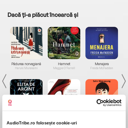
Dacă ți-a plăcut încearcă și
a...
Pădurea norvegiană
Hamnet
Menajera
I
Haruki Murakami
Maggie O'Farrell
Freida McFadden
Elita de Argint (Elita
Diavolul se îmbracă de
Migdală
de...
la...
Dani Francis
Lauren Weisberger
Sohn Won-pyung
AudioTribe.ro folosește cookie-uri