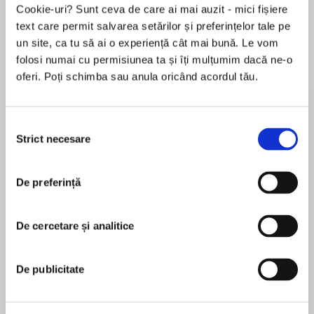
Cookie-uri? Sunt ceva de care ai mai auzit - mici fișiere
text care permit salvarea setărilor și preferințelor tale pe
un site, ca tu să ai o experiență cât mai bună. Le vom
Despre
carte
folosi numai cu permisiunea ta și îți mulțumim dacă ne-o
oferi. Poți schimba sau anula oricând acordul tău.
Come home to 59 Memory Lane with a new
novel from the top Kindle and USA Today
bestselling author Celia Anderson!
Selecția
Strict necesare
consimțământului
‘Wonderful characters make this a great read’
MAI MULT
Good Housekeeping
De preferință
În acest moment nu există recenzii
pentru această carte
‘One of the most charming books I’ve ever read’
bestselling author Cathy Mansell
De cercetare și analitice
Celia Anderson
‘Enchanting and intriguing’ bestselling author
Celia Anderson lives with her husband as far away
De publicitate
Heidi Swain
from the sea as you can possibly get in mainland
UK. She dreams of buying a cottage on the coast,
Tucked away amongst the winding, cobbled