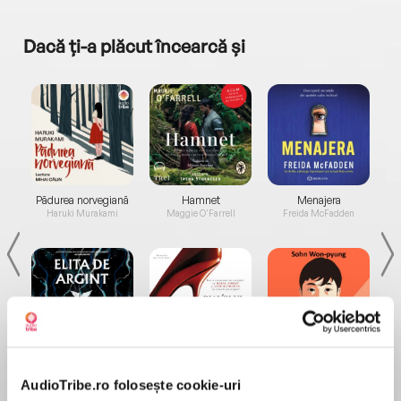
Dacă ți-a plăcut încearcă și
a...
Pădurea norvegiană
Hamnet
Menajera
I
Haruki Murakami
Maggie O'Farrell
Freida McFadden
Elita de Argint (Elita
Diavolul se îmbracă de
Migdală
de...
la...
Dani Francis
Lauren Weisberger
Sohn Won-pyung
AudioTribe.ro folosește cookie-uri