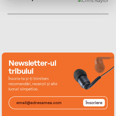
disappearing…
No one is safe
Why are the crew being harmed? Who is
responsible? And who will be next?
Find out in the twisty new thriller from the queen
Newsletter-ul
of glamorous crime, Catherine Cooper.
tribului
Înscrie-te și-ți trimitem
recomandări, recenzii și alte
lucruri simpatice.
PRAISE FOR CATHERINE COOPER:
Înscriere