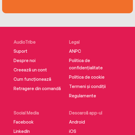
‘A brilliant book with a twist you won’t see
coming’ BELLA
‘A great, pacy read fans of Lucy Foley will love’
AudioTribe
Legal
FABULOUS
Suport
ANPC
Despre noi
Politica de
‘Atmospheric and suspenseful’ WOMAN’S
confidențialitate
Creează un cont
WEEKLY
Politica de cookie
Cum funcționează
Termeni și condiții
Retragere din comandă
‘A striking debut – the ultimate winter read!’
Regulamente
FRANCE MAGAZINE
Social Media
Descarcă app-ul
Facebook
Android
‘Adrenaline-charged – makes for superb, wintry
reading’ WI LIFE
LinkedIn
iOS