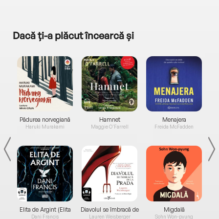
Dacă ți-a plăcut încearcă și
a...
Pădurea norvegiană
Hamnet
Menajera
I
Haruki Murakami
Maggie O'Farrell
Freida McFadden
Elita de Argint (Elita
Diavolul se îmbracă de
Migdală
de...
la...
Dani Francis
Lauren Weisberger
Sohn Won-pyung