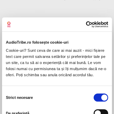
Despre
carte
The gripping new thriller from the Sunday Times
bestseller!
AudioTribe.ro folosește cookie-uri
Cookie-uri? Sunt ceva de care ai mai auzit - mici fișiere
text care permit salvarea setărilor și preferințelor tale pe
Praise for Catherine Cooper
un site, ca tu să ai o experiență cât mai bună. Le vom
MAI MULT
folosi numai cu permisiunea ta și îți mulțumim dacă ne-o
În acest moment nu există recenzii
oferi. Poți schimba sau anula oricând acordul tău.
pentru această carte
‘A brilliant new storyteller has arrived’ ERIN
Catherine Cooper
KELLY
Selecția
‘Intense and claustrophobic’ HEAT
Strict necesare
consimțământului
Catherine Cooper is a journalist specializing in
‘Agatha Christie with glamour’ SUNDAY TIMES>
luxury travel, hotels and skiing who writes regularly
for national newspapers and magazines. She lives
De preferință