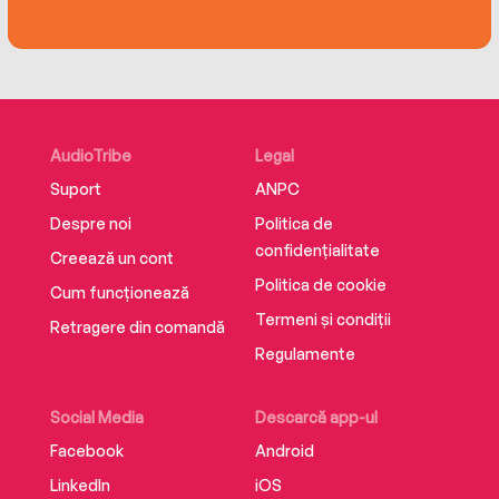
of glamorous crime, Catherine Cooper.
AudioTribe
Legal
PRAISE FOR CATHERINE COOPER:
Suport
ANPC
Despre noi
Politica de
confidențialitate
Creează un cont
‘A brilliant book with a twist you won’t see
Politica de cookie
coming’ BELLA
Cum funcționează
Termeni și condiții
Retragere din comandă
Regulamente
‘A great, pacy read fans of Lucy Foley will love’
FABULOUS
Social Media
Descarcă app-ul
Facebook
Android
‘Atmospheric and suspenseful’ WOMAN’S
LinkedIn
iOS