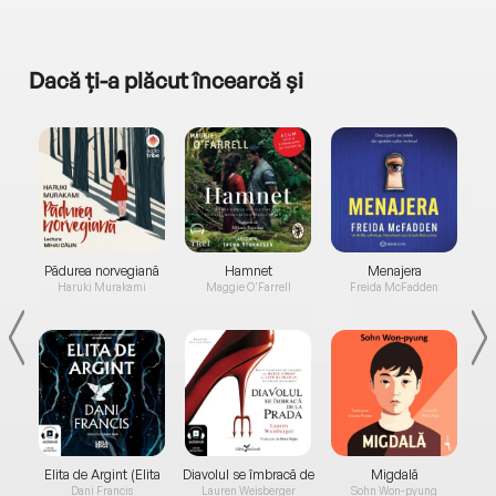
Dacă ți-a plăcut încearcă și
a...
Pădurea norvegiană
Hamnet
Menajera
I
Haruki Murakami
Maggie O'Farrell
Freida McFadden
Elita de Argint (Elita
Diavolul se îmbracă de
Migdală
de...
la...
Dani Francis
Lauren Weisberger
Sohn Won-pyung