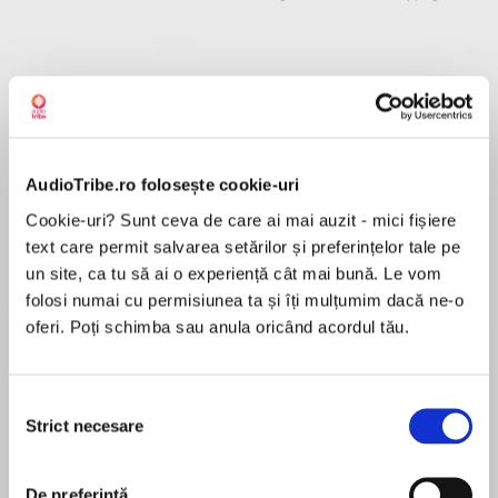
Despre
carte
A glamorous ship. A missing woman. A holiday
to DIE for…
AudioTribe.ro folosește cookie-uri
Cookie-uri? Sunt ceva de care ai mai auzit - mici fișiere
text care permit salvarea setărilor și preferințelor tale pe
un site, ca tu să ai o experiență cât mai bună. Le vom
MAI MULT
folosi numai cu permisiunea ta și îți mulțumim dacă ne-o
În acest moment nu există recenzii
The gripping new thriller from the Sunday Times
oferi. Poți schimba sau anula oricând acordul tău.
pentru această carte
bestseller!
Catherine Cooper
Selecția
Strict necesare
consimțământului
Catherine Cooper is a journalist specializing in
luxury travel, hotels and skiing who writes regularly
‘A brilliant new storyteller has arrived’ ERIN
for national newspapers and magazines. She lives
De preferință