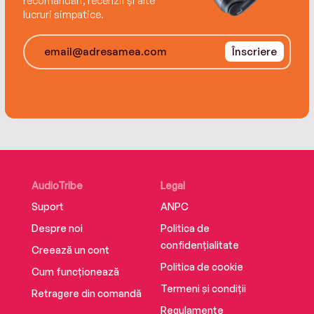
recomandări, recenzii și alte
lucruri simpatice.
Înscriere
AudioTribe
Legal
Suport
ANPC
Despre noi
Politica de
confidențialitate
Creează un cont
Politica de cookie
Cum funcționează
Termeni și condiții
Retragere din comandă
Regulamente