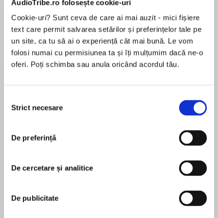
AudioTribe.ro folosește cookie-uri
Cookie-uri? Sunt ceva de care ai mai auzit - mici fișiere
text care permit salvarea setărilor și preferințelor tale pe
Despre
carte
un site, ca tu să ai o experiență cât mai bună. Le vom
folosi numai cu permisiunea ta și îți mulțumim dacă ne-o
In the tone of The Hobbit, comes the first
oferi. Poți schimba sau anula oricând acordul tău.
thrilling story in an epic fantasy adventure, from
a major new voice.
Selecția
Fourteen-year-old Oland Born lives in dark
Strict necesare
consimțământului
MAI MULT
times, in a world ruled by evil tyrant, Vilius Ren.
În acest moment nu există recenzii
Vilius and his fearsome, bloodthirsty army have
De preferință
pentru această carte
wrecked the prosperous kingdom of Decresian,
once ruled by good King Micah. Oland himself
has been kept as Vilius’s servant in grim Castle
De cercetare și analitice
Derrington, and he knows little about his past –
Alex Barclay
or why Vilius keeps such a sharp, close eye on
De publicitate
him.
Alex Barclay lives in County Cork, Ireland. She is
the bestselling author of Darkhouse and The