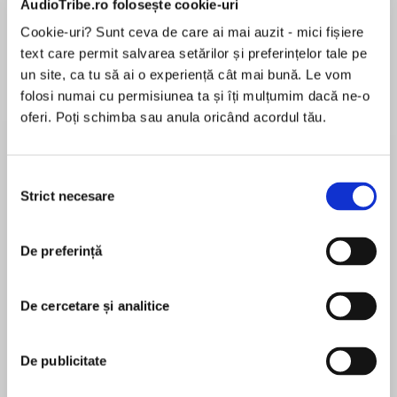
AudioTribe.ro folosește cookie-uri
Cookie-uri? Sunt ceva de care ai mai auzit - mici fișiere
text care permit salvarea setărilor și preferințelor tale pe
Despre
carte
un site, ca tu să ai o experiență cât mai bună. Le vom
folosi numai cu permisiunea ta și îți mulțumim dacă ne-o
The chilling new psychological thriller from the
oferi. Poți schimba sau anula oricând acordul tău.
bestselling author of Retribution and Pretty
Little Things
Selecția
The body of a young woman who went missing
Strict necesare
consimțământului
MAI MULT
from a Florida nightclub is found in a dumpster.
În acest moment nu există recenzii
A horrifying scene, but nothing compared to
De preferință
pentru această carte
what she had to endure before her murder. She
was drugged and tortured – all broadcast live
for the twisted pleasure of a snuff club.
De cercetare și analitice
Jilliane Hoffman
Detective Manny Alvarez works the homicide
De publicitate
alongside young hotshot Assistant State
Jilliane Hoffman began her professional career as
Attorney Daria DeBianchi. The media spotlight
an Assistant State Attorney prosecuting felonies