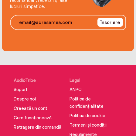
recomandări, recenzii și alte
lucruri simpatice.
Înscriere
AudioTribe
Legal
Suport
ANPC
Despre noi
Politica de
confidențialitate
Creează un cont
Politica de cookie
Cum funcționează
Termeni și condiții
Retragere din comandă
Regulamente