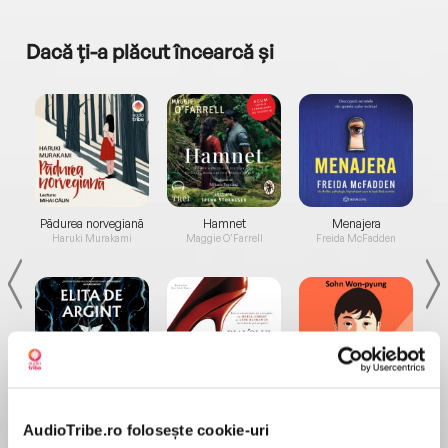
Dacă ți-a plăcut încearcă și
a...
Pădurea norvegiană
Hamnet
Menajera
I
Haruki Murakami
Maggie O'Farrell
Freida McFadden
Elita de Argint (Elita
Diavolul se îmbracă de
Migdală
de...
la...
Dani Francis
Lauren Weisberger
Sohn Won-pyung
AudioTribe.ro folosește cookie-uri