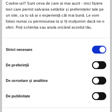
Cookie-uri? Sunt ceva de care ai mai auzit - mici fișiere
text care permit salvarea setărilor și preferințelor tale pe
un site, ca tu să ai o experiență cât mai bună. Le vom
Despre
carte
folosi numai cu permisiunea ta și îți mulțumim dacă ne-o
oferi. Poți schimba sau anula oricând acordul tău.
The first novel in the nationally bestselling
McCabe and Savage series—perfect for fans of
John Sandford and CJ Box.
Selecția
Strict necesare
consimțământului
Someone is stealing the hearts of beautiful
MAI MULT
women...
De preferință
În acest moment nu există recenzii
pentru această carte
Detective Mike McCabe moved from a top
homicide job with the NYPD to Portland, Maine
De cercetare și analitice
James Hayman
to leave his failed marriage and suspicions of
wrongdoing behind, and to find a more peaceful
James Hayman is the New York Times bestselling
De publicitate
life for himself and his 13 year old daughter.
author of the McCabe and Savage thrillers The
Cutting, The Chill of Night, Darkness First, and The
But the small New England city is not nearly as