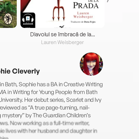
Diavolul se îmbracă de la...
Lauren Weisberger
Fre
hie Cleverly
in Bath, Sophie has a BA in Creative Writing
A in Writing for Young People from Bath
niversity. Her debut series, Scarlet and Ivy
eviewed as “A true page-turning, nail-
g mystery” by The Guardian Children’s
ws. Now working as a full-time writer,
e lives with her husband and daughter in
hire.