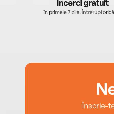
cu tine
Încerci gratuit
oriunde ești.
în primele 7 zile. Întrerupi oric
Ne
Înscrie-t