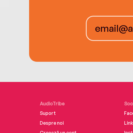
AudioTribe
Soc
Suport
Fac
Despre noi
Lin
Creează un cont
Ins