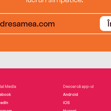
ial Media
Descarcă app-ul
ebook
Android
kedIn
iOS
tagram
Huawei