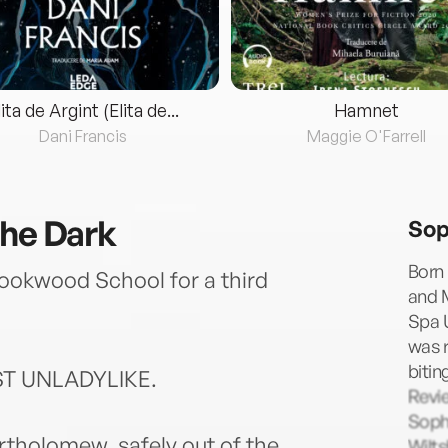
lita de Argint (Elita de...
Hamnet
Dani Francis
Maggie O'Farrell
the Dark
Sop
Born 
Rookwood School for a third
and M
Spa U
was r
bitin
ST UNLADYLIKE.
Revie
Sophi
rtholomew, safely out of the
Wilts