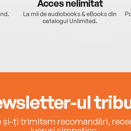
Acces nelimitat
ând.
La mii de audiobooks & eBooks din
Po
catalogul Unlimited.
wsletter-ul tribu
e și-ți trimitem recomandări, recenz
lucruri simpatice.