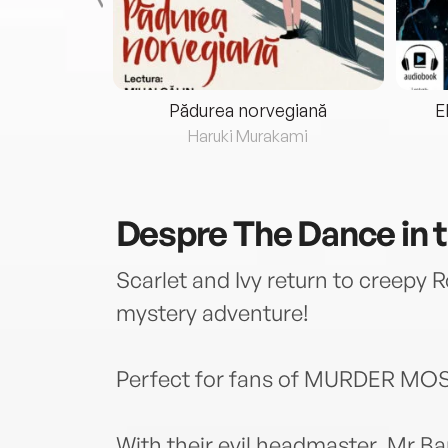
eria...
Pădurea norvegiană
E
ris
Haruki Murakami
Despre
The Dance in 
Scarlet and Ivy return to creepy 
mystery adventure!
Perfect for fans of MURDER MO
With their evil headmaster, Mr Ba