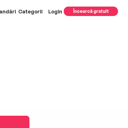
andări
Categorii
Login
Încearcă gratuit