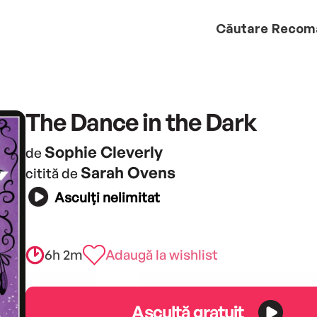
Căutare
Recom
The Dance in the Dark
Sophie Cleverly
de
Sarah Ovens
citită de
Asculți nelimitat
6h 2m
Adaugă la wishlist
Ascultă gratuit