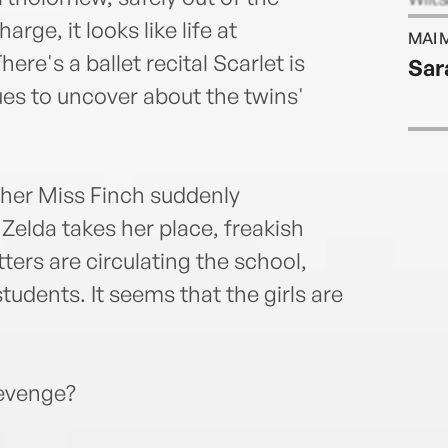
rge, it looks like life at
MAI 
re's a ballet recital Scarlet is
Sar
ues to uncover about the twins'
acher Miss Finch suddenly
elda takes her place, freakish
ters are circulating the school,
tudents. It seems that the girls are
revenge?