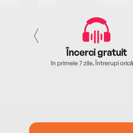
cu tine
Încerci gratuit
oriunde ești.
în primele 7 zile. Întrerupi oric