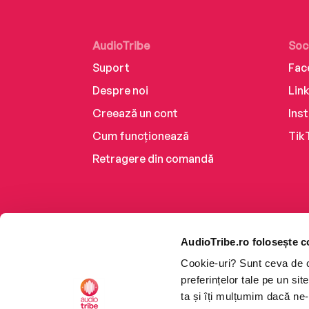
AudioTribe
Soc
Suport
Fac
Despre noi
Lin
Creează un cont
Ins
Cum funcționează
Tik
Retragere din comandă
AudioTribe.ro folosește c
Cookie-uri? Sunt ceva de ca
preferințelor tale pe un si
ta și îți mulțumim dacă ne-