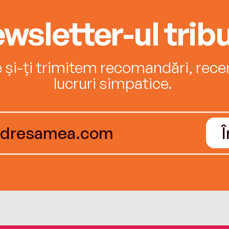
wsletter-ul tribu
e și-ți trimitem recomandări, recenz
lucruri simpatice.