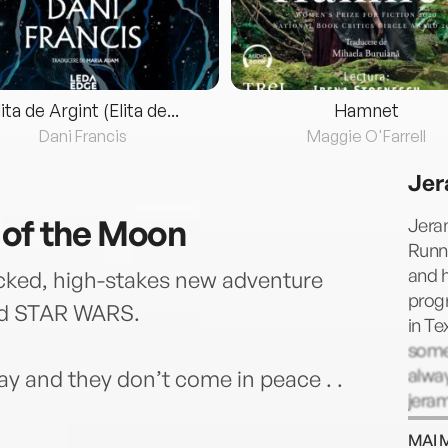
lita de Argint (Elita de...
Hamnet
Dani Francis
Maggie O'Farrell
Jer
 of the Moon
Jeram
Runne
and h
cked, high-stakes new adventure
progr
and STAR WARS.
in T
somet
alway
y and they don’t come in peace . .
jera
@jer
MAI 