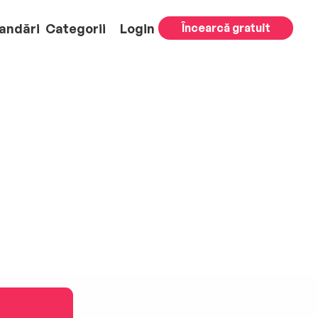
andări
Categorii
Login
Încearcă gratuit