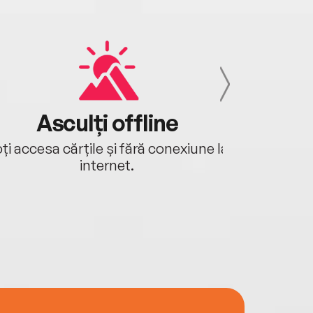
Asculți offline
Aj
ți accesa cărțile și fără conexiune la
Ascultă a
internet.