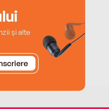
lui
ii și alte
Înscriere