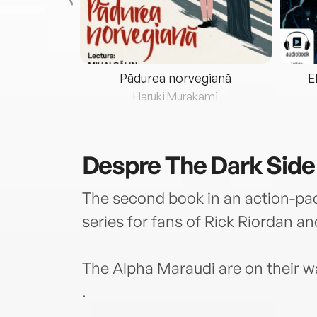
eria...
Pădurea norvegiană
E
ris
Haruki Murakami
Despre
The Dark Side
The second book in an action-pa
series for fans of Rick Riordan 
The Alpha Maraudi are on their wa
.