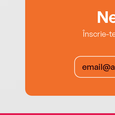
Ne
Înscrie-t