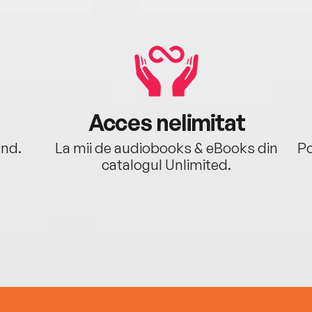
Acces nelimitat
ând.
La mii de audiobooks & eBooks din
Po
catalogul Unlimited.