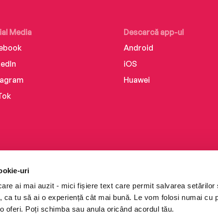
ial Media
Descarcă app-ul
ebook
Android
kedIn
iOS
tagram
Huawei
Tok
ookie-uri
re ai mai auzit - mici fișiere text care permit salvarea setărilor 
te, ca tu să ai o experiență cât mai bună. Le vom folosi numai cu
o oferi. Poți schimba sau anula oricând acordul tău.