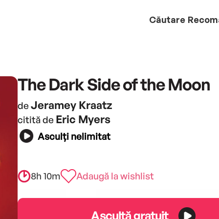
Căutare
Recom
The Dark Side of the Moon
Jeramey Kraatz
de
Eric Myers
citită de
Asculți nelimitat
8h 10m
Adaugă la wishlist
Ascultă gratuit