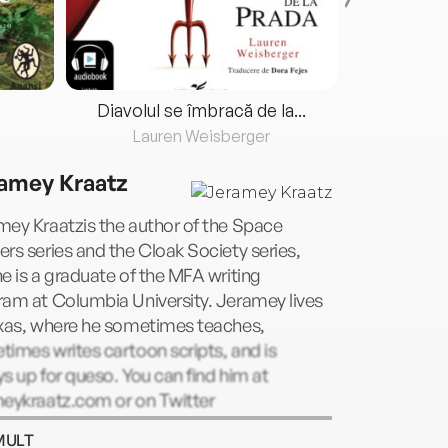
Diavolul se îmbracă de la...
Lauren Weisberger
Fre
amey Kraatz
ey Kraatzis the author of the Space
rs series and the Cloak Society series,
e is a graduate of the MFA writing
am at Columbia University. Jeramey lives
exas, where he sometimes teaches,
imes writes cartoon scripts, and is
s up for queso. You can find him at
meykraatz.com or on Twitter
ameykraatz.
MULT