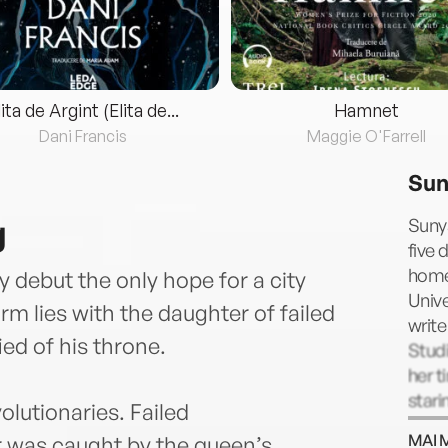
lita de Argint (Elita de...
Hamnet
Dani Francis
Maggie O'Farrell
Sun
g
Sunya
five 
home.
sy debut the only hope for a city
Unive
rm lies with the daughter of failed
write
ied of his throne.
Studi
her t
stari
olutionaries. Failed
suny
MAI 
r was caught by the queen’s