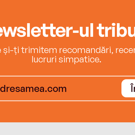
wsletter-ul tribu
e și-ți trimitem recomandări, recenz
lucruri simpatice.