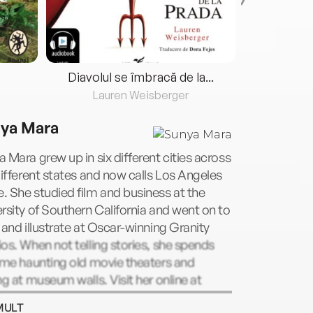
Diavolul se îmbracă de la...
Lauren Weisberger
Fre
ya Mara
 Mara grew up in six different cities across
different states and now calls Los Angeles
 She studied film and business at the
rsity of Southern California and went on to
 and illustrate at Oscar-winning Granity
os. When not telling stories, she spends
ime haunting old movie theaters and
ng at museum walls. Visit her online at
amara.com.
MULT