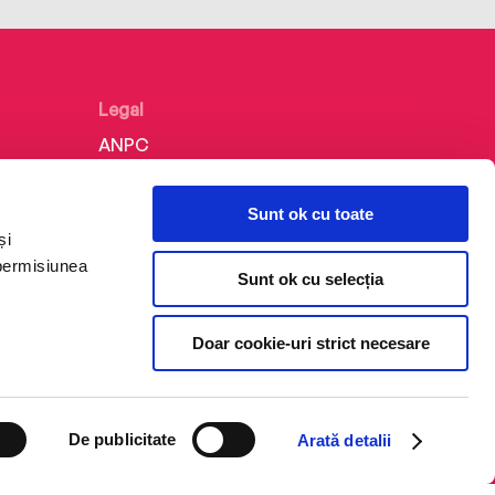
Legal
ANPC
Politica de confidențialitate
Sunt ok cu toate
Politica de cookie
și
Termeni și condiții
 permisiunea
Sunt ok cu selecția
Regulamente
Doar cookie-uri strict necesare
De publicitate
Arată detalii