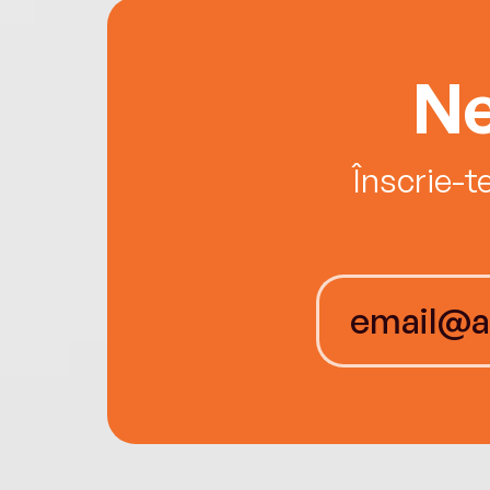
Ne
Înscrie-t