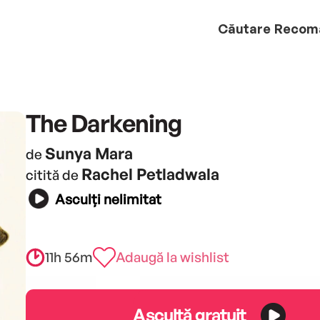
Căutare
Recom
The Darkening
Sunya Mara
de
Rachel Petladwala
citită de
Asculți nelimitat
11h 56m
Adaugă la wishlist
Ascultă gratuit