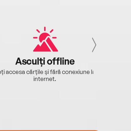
Asculți offline
Aj
ți accesa cărțile și fără conexiune la
Ascultă a
internet.