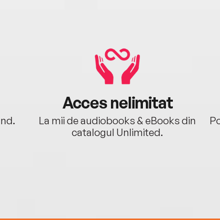
Acces nelimitat
ând.
La mii de audiobooks & eBooks din
Po
catalogul Unlimited.