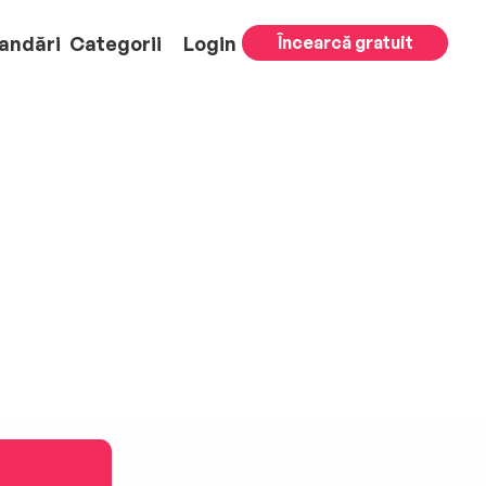
andări
Categorii
Login
Încearcă gratuit