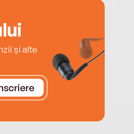
lui
ii și alte
Înscriere