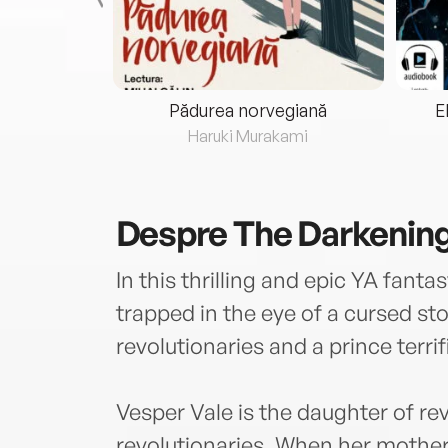
eria...
Pădurea norvegiană
E
ris
Haruki Murakami
Despre
The Darkenin
In this thrilling and epic YA fanta
trapped in the eye of a cursed sto
revolutionaries and a prince terrif
Vesper Vale is the daughter of rev
revolutionaries. When her mothe