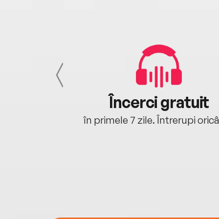
cu tine
Încerci gratuit
oriunde ești.
în primele 7 zile. Întrerupi oric