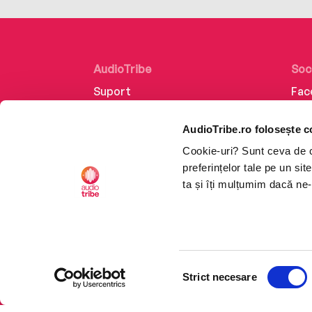
AudioTribe
Soc
Suport
Fac
Despre noi
Lin
AudioTribe.ro folosește c
Creează un cont
Ins
Cookie-uri? Sunt ceva de ca
Cum funcționează
Tik
preferințelor tale pe un si
Retragere din comandă
ta și îți mulțumim dacă ne-
Selecția
CTRL+F2
CTRL+F2
Strict necesare
consimțământului