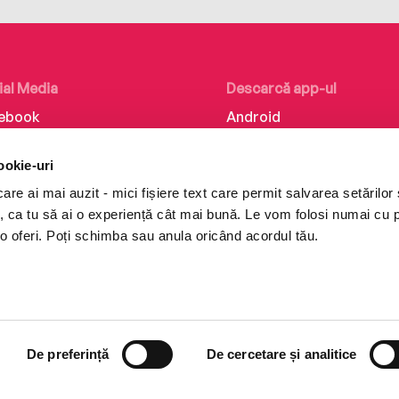
ial Media
Descarcă app-ul
ebook
Android
kedIn
iOS
ookie-uri
tagram
Huawei
re ai mai auzit - mici fișiere text care permit salvarea setărilor 
Tok
te, ca tu să ai o experiență cât mai bună. Le vom folosi numai cu
o oferi. Poți schimba sau anula oricând acordul tău.
De preferință
De cercetare și analitice