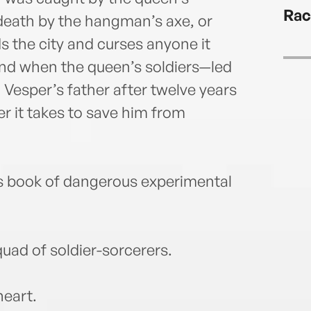
Rac
 death by the hangman’s axe, or
s the city and curses anyone it
nd when the queen’s soldiers—led
Vesper’s father after twelve years
er it takes to save him from
’s book of dangerous experimental
squad of soldier-sorcerers.
heart.