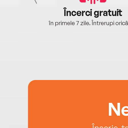
cu tine
Încerci gratuit
oriunde ești.
în primele 7 zile. Întrerupi oric
Ne
Înscrie-t