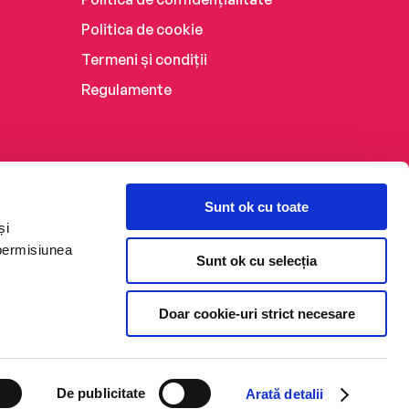
Politica de cookie
Termeni și condiții
Regulamente
Sunt ok cu toate
și
 permisiunea
Sunt ok cu selecția
Doar cookie-uri strict necesare
De publicitate
Arată detalii