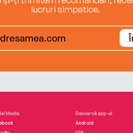
lucruri simpatice.
ial Media
Descarcă app-ul
ebook
Android
kedIn
iOS