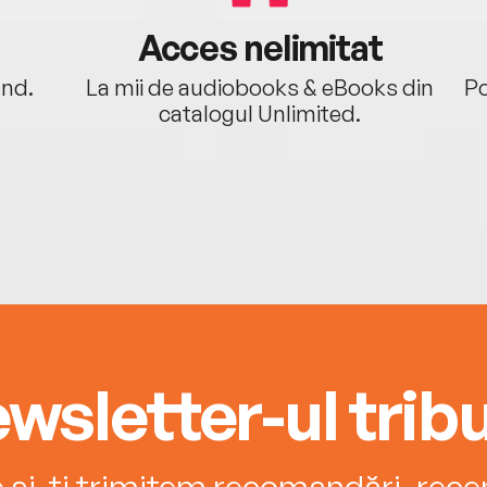
Acces nelimitat
ând.
La mii de audiobooks & eBooks din
Po
catalogul Unlimited.
wsletter-ul tribu
e și-ți trimitem recomandări, recenz