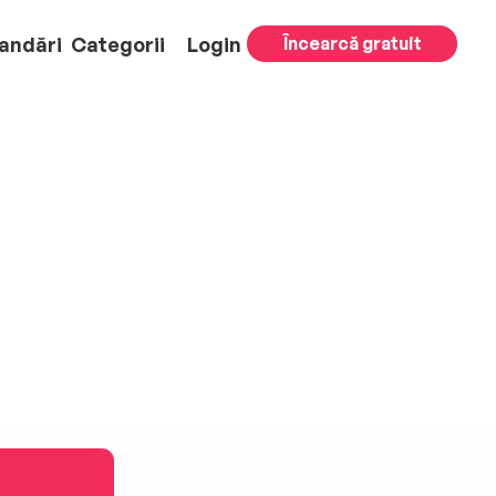
andări
Categorii
Login
Încearcă gratuit