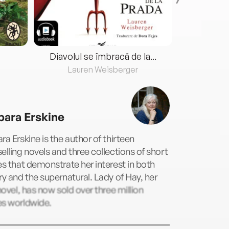
Diavolul se îmbracă de la...
Lauren Weisberger
Fre
bara Erskine
ra Erskine is the author of thirteen
elling novels and three collections of short
es that demonstrate her interest in both
ry and the supernatural. Lady of Hay, her
 novel, has now sold over three million
es worldwide.