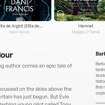
lita de Argint (Elita de...
Hamnet
Dani Francis
Maggie O'Farrell
Hour
Bar
Barba
g author comes an epic tale of
bests
stori
histo
first
focussed on the skies above the
copi
ritain has just begun. But Evie
ashing young pilot called Tony.