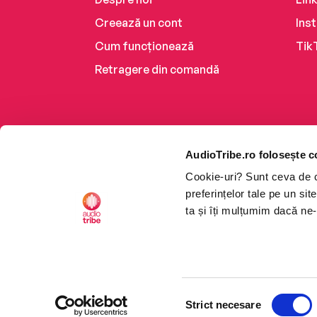
Creează un cont
Ins
Cum funcționează
Tik
Retragere din comandă
AudioTribe.ro folosește c
Cookie-uri? Sunt ceva de ca
preferințelor tale pe un si
ta și îți mulțumim dacă ne-
Platforma de audiobooks ș
Selecția
CTRL+F2
CTRL+F2
©2026 Nemo EPG SRL. Toat
Strict necesare
consimțământului