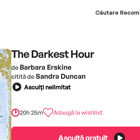
Căutare
Recom
The Darkest Hour
Barbara Erskine
de
Sandra Duncan
citită de
Asculți nelimitat
20h 25m
Adaugă la wishlist
Ascultă gratuit