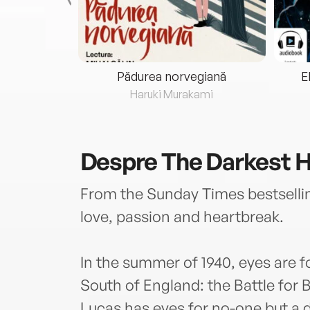
eria...
Pădurea norvegiană
E
ris
Haruki Murakami
Despre
The Darkest 
From the Sunday Times bestsellin
love, passion and heartbreak.
In the summer of 1940, eyes are 
South of England: the Battle for B
Lucas has eyes for no-one but a d