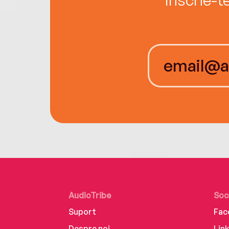
AudioTribe
Soc
Suport
Fac
Despre noi
Lin