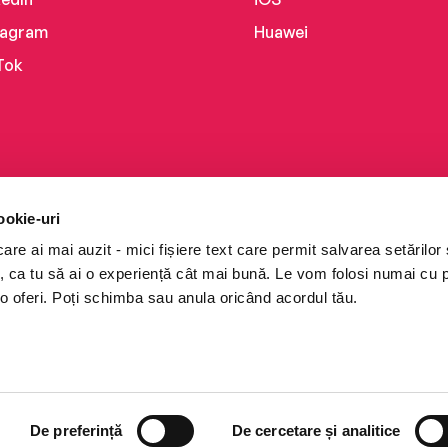
tagram
Huawei
Tok
ookie-uri
re ai mai auzit - mici fișiere text care permit salvarea setărilor 
te, ca tu să ai o experiență cât mai bună. Le vom folosi numai cu
o oferi. Poți schimba sau anula oricând acordul tău.
i books a Cărturești.
e drepturile rezervate.
De preferință
De cercetare și analitice