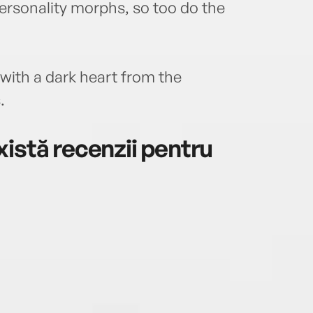
rsonality morphs, so too do the
 with a dark heart from the
.
istă recenzii pentru