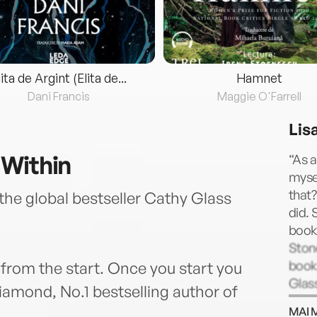
lita de Argint (Elita de...
Hamnet
Dani Francis
Maggie O'Farrell
Lis
 Within
“As a
mysel
that?
the global bestseller Cathy Glass
did. 
books
Stone
book
rom the start. Once you start you
Glas
Diamond, No.1 bestselling author of
seller
MAI 