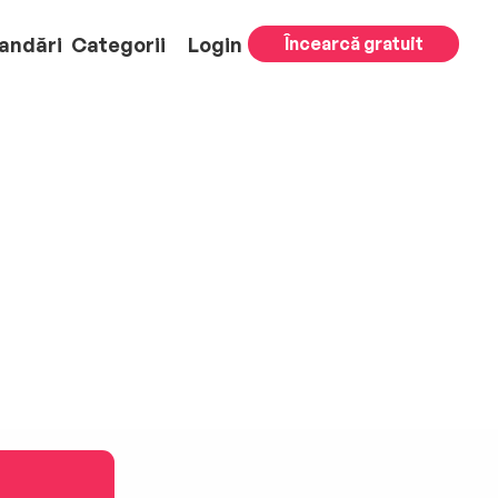
andări
Categorii
Login
Încearcă gratuit