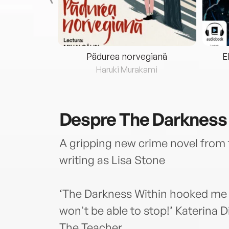
eria...
Pădurea norvegiană
E
ris
Haruki Murakami
Despre
The Darkness
A gripping new crime novel from 
writing as Lisa Stone
‘The Darkness Within hooked me f
won't be able to stop!’ Katerina 
The Teacher