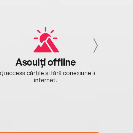
Asculți offline
Aj
ți accesa cărțile și fără conexiune la
Ascultă a
internet.