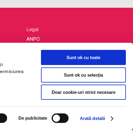
Legal
ANPC
Politica de confidențialitate
Sunt ok cu toate
Politica de cookie
și
Termeni și condiții
 permisiunea
Sunt ok cu selecția
Regulamente
Doar cookie-uri strict necesare
De publicitate
Arată detalii