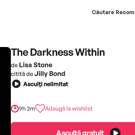
Căutare
Recom
The Darkness Within
Lisa Stone
de
Jilly Bond
citită de
Asculți nelimitat
9h 2m
Adaugă la wishlist
Ascultă gratuit