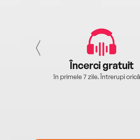
cu tine
Încerci gratuit
oriunde ești.
în primele 7 zile. Întrerupi oric