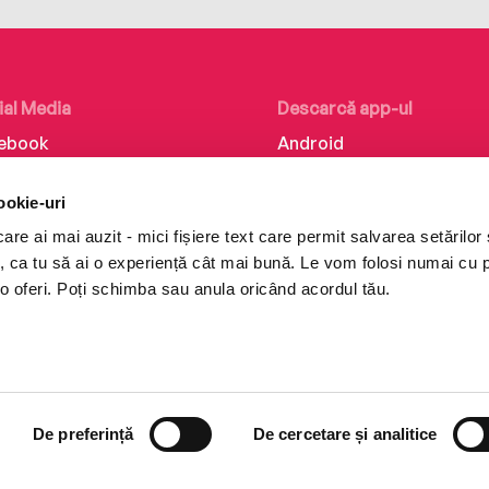
ial Media
Descarcă app-ul
ebook
Android
kedIn
iOS
ookie-uri
tagram
Huawei
re ai mai auzit - mici fișiere text care permit salvarea setărilor 
Tok
te, ca tu să ai o experiență cât mai bună. Le vom folosi numai cu
o oferi. Poți schimba sau anula oricând acordul tău.
De preferință
De cercetare și analitice