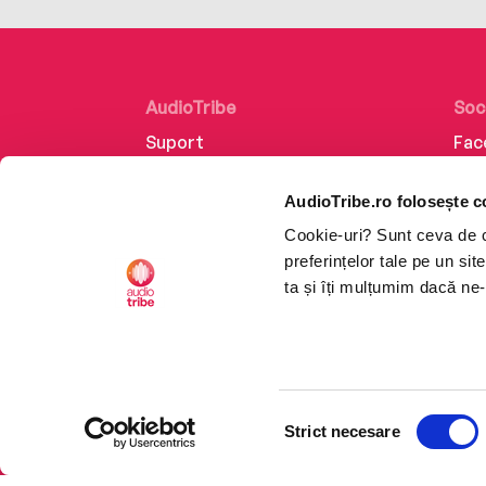
AudioTribe
Soc
Suport
Fac
Despre noi
Lin
AudioTribe.ro folosește c
Creează un cont
Ins
Cookie-uri? Sunt ceva de ca
Cum funcționează
Tik
preferințelor tale pe un si
Retragere din comandă
ta și îți mulțumim dacă ne-
Selecția
CTRL+F2
CTRL+F2
Strict necesare
consimțământului