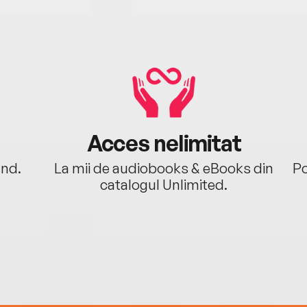
Acces nelimitat
ând.
La mii de audiobooks & eBooks din
Po
catalogul Unlimited.