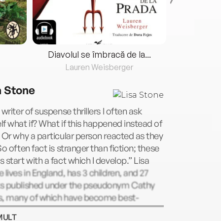
Diavolul se îmbracă de la...
Lauren Weisberger
Fre
a Stone
 writer of suspense thrillers I often ask
f what if? What if this happened instead of
 Or why a particular person reacted as they
So often fact is stranger than fiction; these
 start with a fact which I develop.” Lisa
 lives in England, has 3 children, and 27
s published under the pseudonym Cathy
s, many of which have become best-
s.
MULT