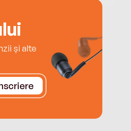
lui
ii și alte
Înscriere