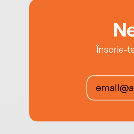
Ne
Înscrie-t