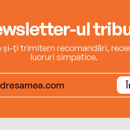
wsletter-ul tribu
e și-ți trimitem recomandări, recenz
lucruri simpatice.