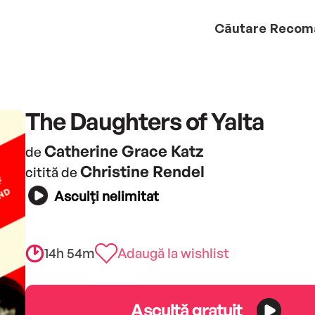
Căutare
Recom
The Daughters of Yalta
Catherine Grace Katz
de
Christine Rendel
citită de
Asculți nelimitat
14h 54m
Adaugă la wishlist
Ascultă gratuit