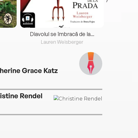
Diavolul se îmbracă de la...
Lauren Weisberger
Fre
herine Grace Katz
istine Rendel