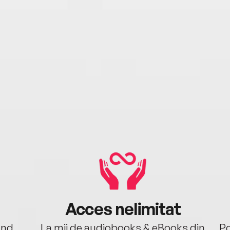
Acces nelimitat
ând.
La mii de audiobooks & eBooks din
Po