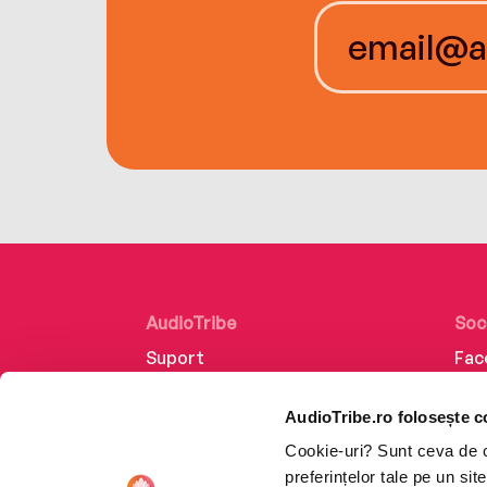
AudioTribe
Soc
Suport
Fac
Despre noi
Lin
AudioTribe.ro folosește c
Creează un cont
Ins
Cookie-uri? Sunt ceva de ca
Cum funcționează
Tik
preferințelor tale pe un si