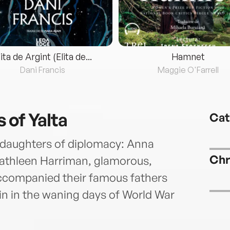
lita de Argint (Elita de...
Hamnet
Dani Francis
Maggie O'Farrell
 of Yalta
Cat
ee daughters of diplomacy: Anna
Chr
Kathleen Harriman, glamorous,
companied their famous fathers
in in the waning days of World War