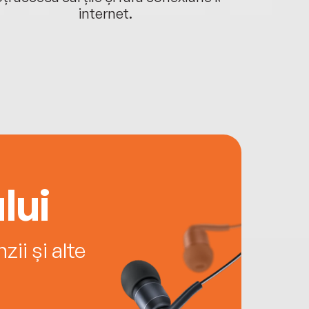
internet.
lui
ii și alte