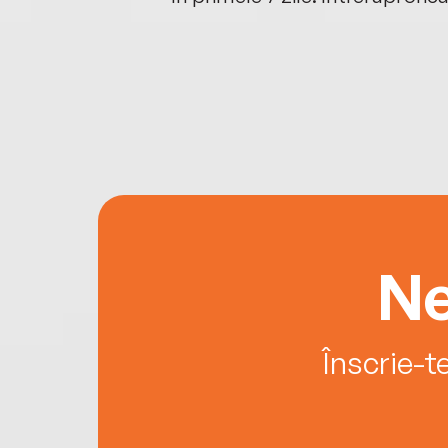
Ne
Înscrie-t