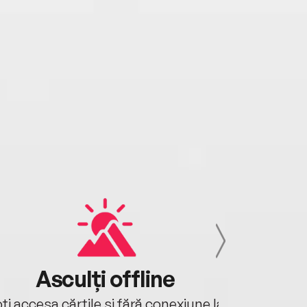
Asculți offline
Aj
ți accesa cărțile și fără conexiune la
Ascultă a