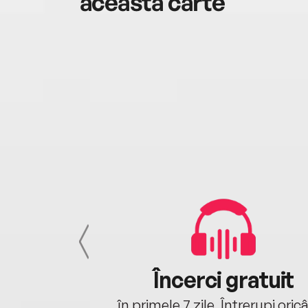
această carte
cu tine
Încerci gratuit
oriunde ești.
în primele 7 zile. Întrerupi oric