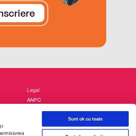
Înscriere
Legal
ANPC
Politica de confidențialitate
Sunt ok cu toate
Politica de cookie
și
Termeni și condiții
 permisiunea