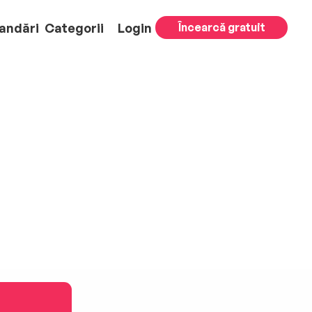
andări
Categorii
Login
Încearcă gratuit