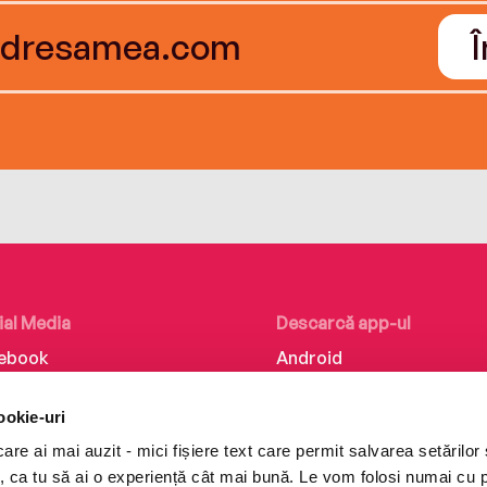
ial Media
Descarcă app-ul
ebook
Android
kedIn
iOS
ookie-uri
tagram
Huawei
re ai mai auzit - mici fișiere text care permit salvarea setărilor 
Tok
te, ca tu să ai o experiență cât mai bună. Le vom folosi numai cu