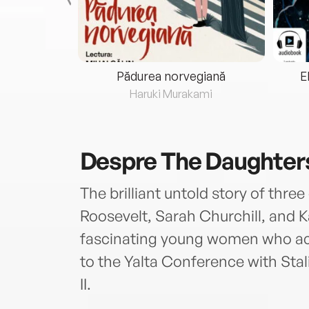
eria...
Pădurea norvegiană
E
ris
Haruki Murakami
Despre
The Daughters
The brilliant untold story of thr
Roosevelt, Sarah Churchill, and 
fascinating young women who ac
to the Yalta Conference with Stal
II.