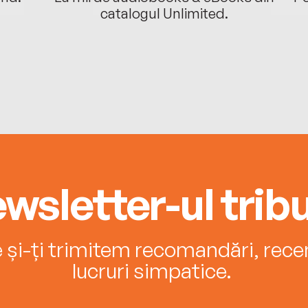
catalogul Unlimited.
wsletter-ul tribu
e și-ți trimitem recomandări, recenz
lucruri simpatice.