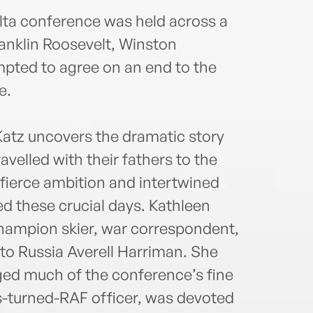
alta conference was held across a
ranklin Roosevelt, Winston
mpted to agree on an end to the
e.
Katz uncovers the dramatic story
elled with their fathers to the
fierce ambition and intertwined
d these crucial days. Kathleen
hampion skier, war correspondent,
o Russia Averell Harriman. She
nged much of the conference’s fine
ss-turned-RAF officer, was devoted