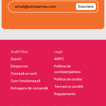
Înscriere
Here in the Tower, no one is safe – because
someone is watching their every move,
someone with revenge in mind. After all, in a
world of such dazzling heights, you’re always
only one step away from a devastating fall….
AudioTribe
Legal
Suport
ANPC
Despre noi
Politica de
confidențialitate
Creează un cont
Politica de cookie
Cum funcționează
Termeni și condiții
Retragere din comandă
Regulamente