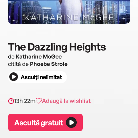
The Dazzling Heights
de
Katharine McGee
citită de
Phoebe Strole
Asculți nelimitat
13h 22m
Adaugă la wishlist
Ascultă gratuit