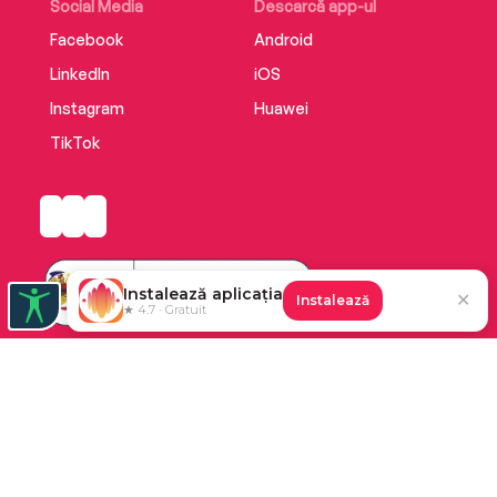
Social Media
Descarcă app-ul
Facebook
Android
LinkedIn
iOS
Instagram
Huawei
TikTok
Instalează aplicația
✕
Instalează
★ 4.7 · Gratuit