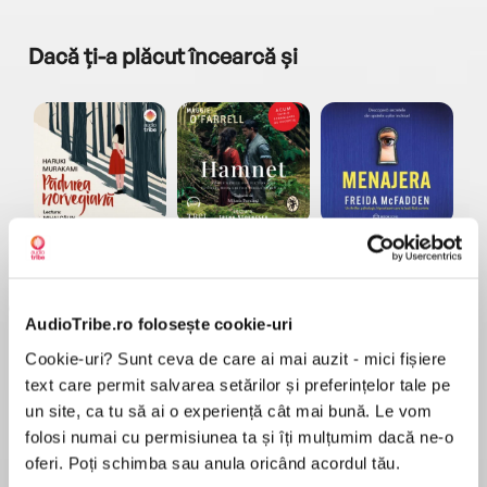
Dacă ți-a plăcut încearcă și
a...
Pădurea norvegiană
Hamnet
Menajera
I
Haruki Murakami
Maggie O'Farrell
Freida McFadden
AudioTribe.ro folosește cookie-uri
Cookie-uri? Sunt ceva de care ai mai auzit - mici fișiere
text care permit salvarea setărilor și preferințelor tale pe
un site, ca tu să ai o experiență cât mai bună. Le vom
folosi numai cu permisiunea ta și îți mulțumim dacă ne-o
Elita de Argint (Elita
Diavolul se îmbracă de
Migdală
de...
la...
Dani Francis
Lauren Weisberger
Sohn Won-pyung
oferi. Poți schimba sau anula oricând acordul tău.