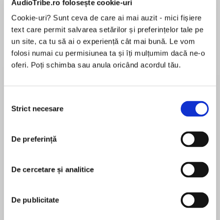
AudioTribe.ro folosește cookie-uri
Cookie-uri? Sunt ceva de care ai mai auzit - mici fișiere
text care permit salvarea setărilor și preferințelor tale pe
Despre
carte
un site, ca tu să ai o experiență cât mai bună. Le vom
folosi numai cu permisiunea ta și îți mulțumim dacă ne-o
Detective Carson Ryder faces his most
oferi. Poți schimba sau anula oricând acordul tău.
terrifying adversary yet in this nail-biting thriller
from the author of Her Last Scream.
Selecția
Carson Ryder thought he’d seen everything …
Strict necesare
consimțământului
MAI MULT
În acest moment nu există recenzii
A specialist in twisted crimes, Detective Carson
De preferință
pentru această carte
Ryder thought he’d seen the lowest depths of
human depravity. But he’s barely started his
new job in Miami when called to a horrific scene:
De cercetare și analitice
a concrete pillar built of human remains, their
J. A. Kerley
agony forever frozen in stone.
De publicitate
Jack Kerley worked in advertising and teaching
Finding the secret of the pillar drags him into the
before becoming a full-time novelist. He lives in