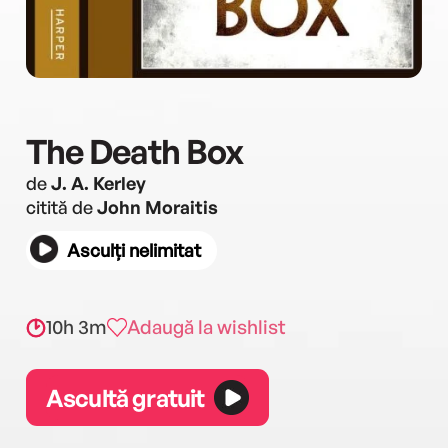
The Death Box
de
J. A. Kerley
citită de
John Moraitis
Asculți nelimitat
10h 3m
Adaugă la wishlist
Ascultă gratuit