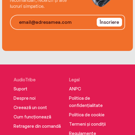
recomandări, recenzii și alte
lucruri simpatice.
Înscriere
AudioTribe
Legal
Suport
ANPC
Despre noi
Politica de
confidențialitate
Creează un cont
Politica de cookie
Cum funcționează
Termeni și condiții
Retragere din comandă
Regulamente