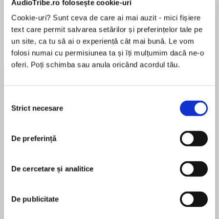
AudioTribe.ro folosește cookie-uri
Cookie-uri? Sunt ceva de care ai mai auzit - mici fișiere
text care permit salvarea setărilor și preferințelor tale pe
Despre
carte
un site, ca tu să ai o experiență cât mai bună. Le vom
folosi numai cu permisiunea ta și îți mulțumim dacă ne-o
A psychological thriller starring Dalziel and
oferi. Poți schimba sau anula oricând acordul tău.
Pascoe, the hugely popular police duo and stars
of the long-running BBC TV series.
Selecția
Caught in a huge Semtex explosion, it seems
Strict necesare
consimțământului
MAI MULT
the only thing preventing Superintendent Andy
În acest moment nu există recenzii
Dalziel from death is his size – and sheer
De preferință
pentru această carte
bloody-mindedness.
An injured DCI Peter Pascoe is convinced
De cercetare și analitice
there’s a conspiracy at work, despite the
Reginald Hill
security services concluding the blast was in
De publicitate
fact an accident. Who, then, are the mysterious
Reginald Hill is a native of Cumbria and former
Knights Templar with their gruesome acts of
resident of Yorkshire, the setting for his novels