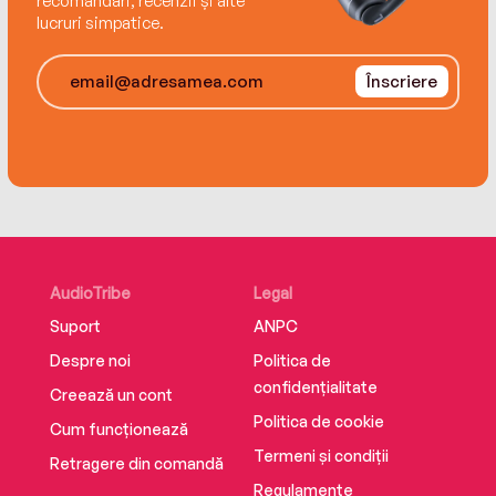
recomandări, recenzii și alte
lucruri simpatice.
Înscriere
AudioTribe
Legal
Suport
ANPC
Despre noi
Politica de
confidențialitate
Creează un cont
Politica de cookie
Cum funcționează
Termeni și condiții
Retragere din comandă
Regulamente