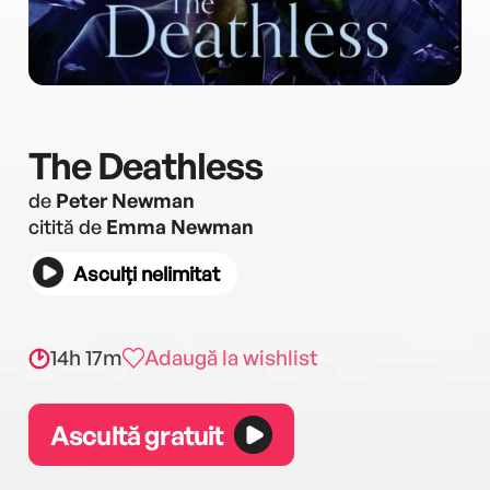
The Deathless
de
Peter Newman
citită de
Emma Newman
Asculți nelimitat
14h 17m
Adaugă la wishlist
Ascultă gratuit