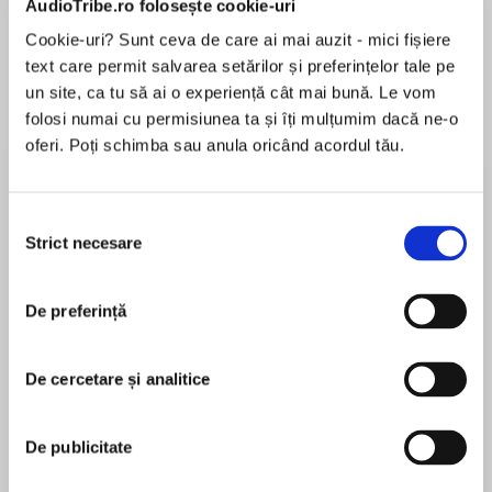
AudioTribe.ro folosește cookie-uri
Cookie-uri? Sunt ceva de care ai mai auzit - mici fișiere
text care permit salvarea setărilor și preferințelor tale pe
Despre
carte
un site, ca tu să ai o experiență cât mai bună. Le vom
folosi numai cu permisiunea ta și îți mulțumim dacă ne-o
From the Gemmell Award-winning author of
oferi. Poți schimba sau anula oricând acordul tău.
THE VAGRANT, a thrilling new series of power,
intrigue, and magic.
Selecția
Strict necesare
consimțământului
MAI MULT
În acest moment nu există recenzii
De preferință
pentru această carte
THE DEMONS
De cercetare și analitice
Peter Newman
Creatures lurk in the endless forests of the Wild,
De publicitate
plucking victims from those who scratch a living
Peter Newman lives in Somerset with his wife and
by the sides of the great Godroads, paths of
son. Growing up in and around London, Peter