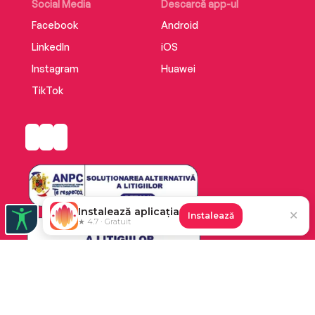
Social Media
Descarcă app-ul
Facebook
Android
LinkedIn
iOS
Enemies to lovers 🔥
Instagram
Huawei
TikTok
Small-town settings 🏡
Cowboy romance 🤠
Readers LOVE The Devil In Blue Jeans!:
Instalează aplicația
✕
Instalează
★ 4.7 · Gratuit
'Lovely little romance, and was exactly what I
thought I would be. Can’t fault it except I want
more books!'⭐⭐⭐⭐⭐