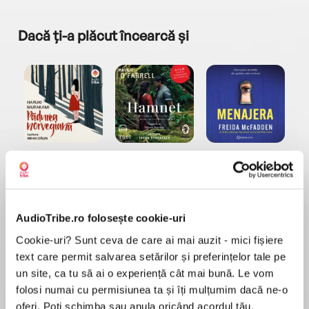
Dacă ți-a plăcut încearcă și
a...
Pădurea norvegiană
Hamnet
Menajera
I
Haruki Murakami
Maggie O'Farrell
Freida McFadden
AudioTribe.ro folosește cookie-uri
Cookie-uri? Sunt ceva de care ai mai auzit - mici fișiere
text care permit salvarea setărilor și preferințelor tale pe
un site, ca tu să ai o experiență cât mai bună. Le vom
Elita de Argint (Elita
Diavolul se îmbracă de
Migdală
folosi numai cu permisiunea ta și îți mulțumim dacă ne-o
de...
la...
Dani Francis
Lauren Weisberger
Sohn Won-pyung
oferi. Poți schimba sau anula oricând acordul tău.