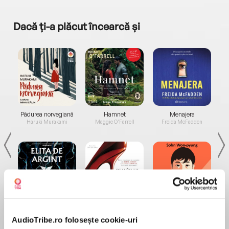
Dacă ți-a plăcut încearcă și
a...
Pădurea norvegiană
Hamnet
Menajera
I
Haruki Murakami
Maggie O'Farrell
Freida McFadden
Elita de Argint (Elita
Diavolul se îmbracă de
Migdală
de...
la...
Dani Francis
Lauren Weisberger
Sohn Won-pyung
AudioTribe.ro folosește cookie-uri