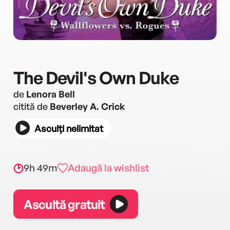
The Devil's Own Duke
de
Lenora Bell
citită de
Beverley A. Crick
Asculți nelimitat
9h 49m
Adaugă la wishlist
Ascultă gratuit