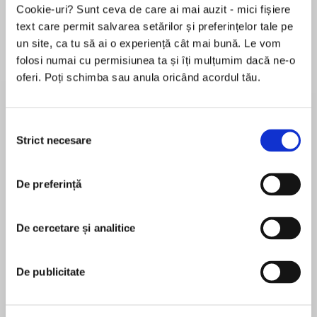
Cookie-uri? Sunt ceva de care ai mai auzit - mici fișiere
text care permit salvarea setărilor și preferințelor tale pe
un site, ca tu să ai o experiență cât mai bună. Le vom
Despre
carte
folosi numai cu permisiunea ta și îți mulțumim dacă ne-o
oferi. Poți schimba sau anula oricând acordul tău.
USA Todaybestseller Lenora Bell returns to her
Wallflowers vs. Rogues series with a romance
between a lady and the scoundrel claiming to
Selecția
be next-in-line for her father’s title.
Strict necesare
consimțământului
MAI MULT
De preferință
În acest moment nu există recenzii
Lady Henrietta Prince is far too busy for
pentru această carte
romance. She's dedicated her life to turning her
family vineyards into a profitable sparkling wine
De cercetare și analitice
Lenora Bell
venture. But when she shares a thrilling kiss at
midnight with a handsome stranger, she's
Lenora Bell is aUSA Todaybestselling, award-
De publicitate
captivated...until he claims to be the distant
winning author of historical romances. A teacher
heir to her father's dukedom.
with an MFA in Creative Writing, Lenora has lived