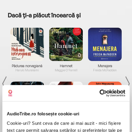
Dacă ți-a plăcut încearcă și
a...
Pădurea norvegiană
Hamnet
Menajera
I
Haruki Murakami
Maggie O'Farrell
Freida McFadden
AudioTribe.ro folosește cookie-uri
Elita de Argint (Elita
Diavolul se îmbracă de
Migdală
Cookie-uri? Sunt ceva de care ai mai auzit - mici fișiere
de...
la...
Dani Francis
Lauren Weisberger
Sohn Won-pyung
text care permit salvarea setărilor și preferințelor tale pe