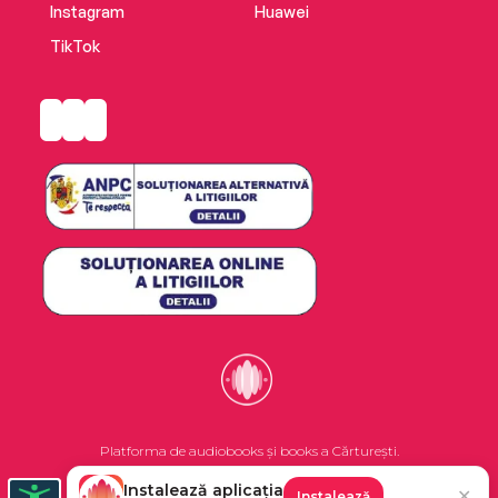
Instagram
Huawei
TikTok
Platforma de audiobooks și books a Cărturești.
Instalează aplicația
✕
Instalează