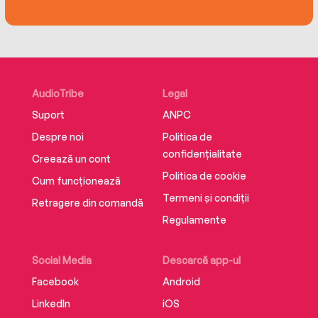
overbearing egos, management incompetence,
bottomless bureaucracies, petrifying
performance reviews, three-hour meetings, the
confusion of the information super highway, and
more.
AudioTribe
Legal
Suport
ANPC
Despre noi
Politica de
With sharp eyes, and an even sharper wit,
confidențialitate
Creează un cont
Adams exposes, and skewers, the bizarre
Politica de cookie
Cum funcționează
absurdities of everyday corporate life. The
Termeni și condiții
Dilbert Principle rings so true! Listeners will be
Retragere din comandă
convinced that he has been spying on their
Regulamente
bosses.
Social Media
Descarcă app-ul
Facebook
Android
LinkedIn
iOS