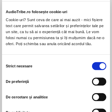
Elita de Argint (Elita
Diavolul se îmbracă de
Migdală
AudioTribe.ro folosește cookie-uri
de...
la...
Dani Francis
Lauren Weisberger
Sohn Won-pyung
Cookie-uri? Sunt ceva de care ai mai auzit - mici fișiere
text care permit salvarea setărilor și preferințelor tale pe
un site, ca tu să ai o experiență cât mai bună. Le vom
folosi numai cu permisiunea ta și îți mulțumim dacă ne-o
Despre
carte
oferi. Poți schimba sau anula oricând acordul tău.
“One of the greats….Not just a science fiction
writer; a literary icon.” – Stephen King
Selecția
Strict necesare
consimțământului
From the brilliant and award-winning author
Ursula K. Le Guin comes a classic tale of two
MAI MULT
De preferință
planets torn apart by conflict and mistrust —
În acest moment nu există recenzii
and the man who risks everything to reunite
pentru această carte
them.
De cercetare și analitice
A bleak moon settled by utopian anarchists,