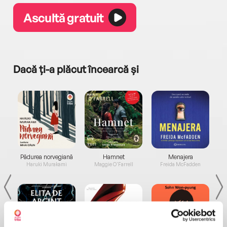
Ascultă gratuit
Dacă ți-a plăcut încearcă și
a...
Pădurea norvegiană
Hamnet
Menajera
I
Haruki Murakami
Maggie O'Farrell
Freida McFadden