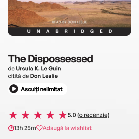
The Dispossessed
de
Ursula K. Le Guin
citită de
Don Leslie
Asculți nelimitat
5.0
(o recenzie)
13h 25m
Adaugă la wishlist