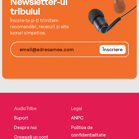
Newsletter-ul
tribului
Înscrie-te și-ți trimitem
recomandări, recenzii și alte
lucruri simpatice.
Înscriere
AudioTribe
Legal
Suport
ANPC
Despre noi
Politica de
confidențialitate
Creează un cont