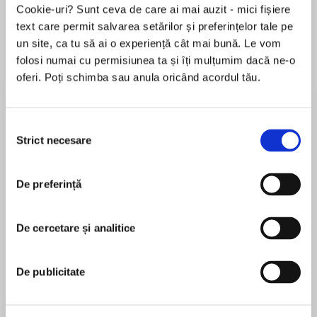
Cookie-uri? Sunt ceva de care ai mai auzit - mici fișiere
text care permit salvarea setărilor și preferințelor tale pe
un site, ca tu să ai o experiență cât mai bună. Le vom
Despre
carte
folosi numai cu permisiunea ta și îți mulțumim dacă ne-o
oferi. Poți schimba sau anula oricând acordul tău.
The rumor is up and the banns are read: The
Dissolute Duke has finally wed!
Selecția
With a name synonymous with sin and
Strict necesare
consimțământului
debauchery so shocking it is spoken of only in
MAI MULT
whispers, Taylen Ellesmere, Duke of Alderworth,
De preferință
În acest moment nu există recenzii
is more surprised than anyone when he finds
pentru această carte
himself forced to marry! Before the ink is dry on
the register, he turns his back on this sham of a
De cercetare și analitice
Sophia James
marriage and leaves.
Georgette Heyer novels formed Sophia James’s
De publicitate
Three years later, having barely survived the
reading tastes as a teenager. But her writing life
scandal, Lady Lucinda has placed one
only started when she was given a pile of Mills &
delicately shod foot back in the hallowed halls