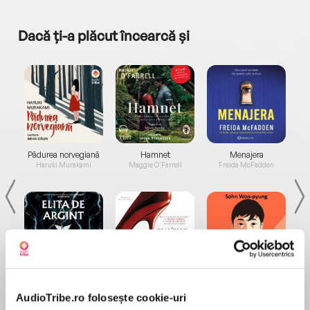
Dacă ți-a plăcut încearcă și
a...
Pădurea norvegiană
Hamnet
Menajera
I
Haruki Murakami
Maggie O'Farrell
Freida McFadden
Elita de Argint (Elita
Diavolul se îmbracă de
Migdală
de...
la...
Dani Francis
Lauren Weisberger
Sohn Won-pyung
AudioTribe.ro folosește cookie-uri