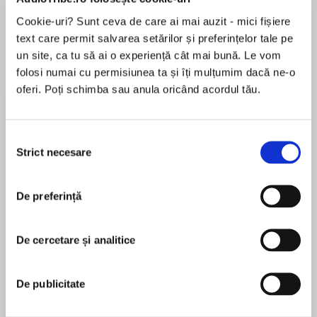
de...
la...
Dani Francis
Lauren Weisberger
Sohn Won-pyung
Cookie-uri? Sunt ceva de care ai mai auzit - mici fișiere
text care permit salvarea setărilor și preferințelor tale pe
un site, ca tu să ai o experiență cât mai bună. Le vom
folosi numai cu permisiunea ta și îți mulțumim dacă ne-o
Despre
carte
oferi. Poți schimba sau anula oricând acordul tău.
In this charming collection of nineteen stories,
you can't help but fall in love with the unlucky
Selecția
fawn who is saved by a nursing home, the
Strict necesare
consimțământului
troublesome rabbit who warms her way into a
new family and the good (German) shepherd
MAI MULT
who comforts the sick. These are stories of
De preferință
În acest moment nu există recenzii
hope, humor, triumph, loyalty, compassion, life
pentru această carte
and even death—but most of all, these are
De cercetare și analitice
stories of love and the extraordinary animals
Jo Coudert
who make our lives the richer for it.
De publicitate
Jo Coudert is the author of nine books, including
Seven Cats and the Art of Living. A lifelong animal