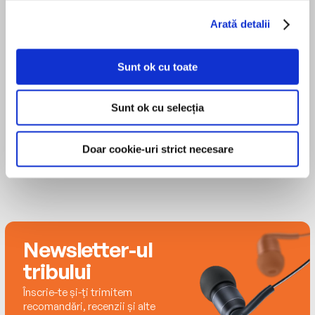
lover, she lives in Califon, New Jersey.
Arată detalii
MAI MULT
Sunt ok cu toate
Dara Rosenberg
Sunt ok cu selecția
Doar cookie-uri strict necesare
Newsletter-ul
tribului
Înscrie-te și-ți trimitem
recomandări, recenzii și alte