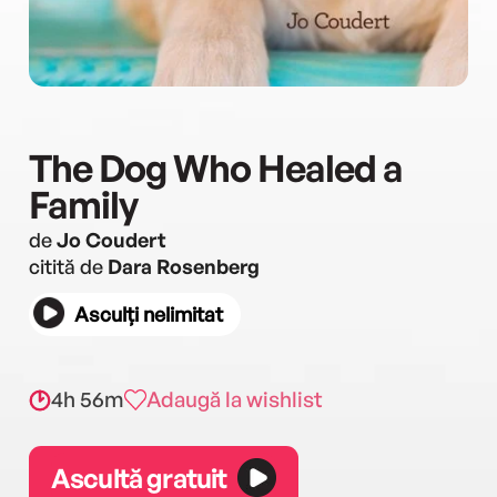
The Dog Who Healed a
Family
de
Jo Coudert
citită de
Dara Rosenberg
Asculți nelimitat
4h 56m
Adaugă la wishlist
Ascultă gratuit