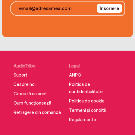
Înscriere
Dilly’s novel Sunday’s Child hit #1 in the Sunday
Times bestselling charts the w/e 25th June
2022.
AudioTribe
Legal
Suport
ANPC
Despre noi
Politica de
confidențialitate
Creează un cont
Politica de cookie
Cum funcționează
Termeni și condiții
Retragere din comandă
Regulamente