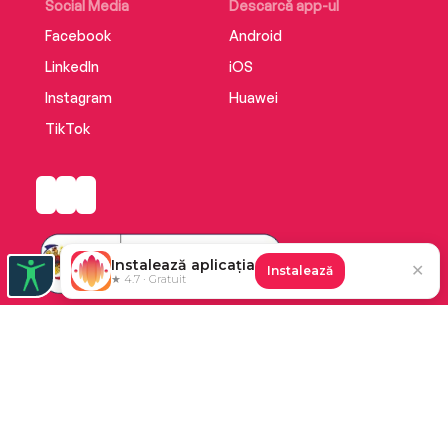
Social Media
Descarcă app-ul
Facebook
Android
LinkedIn
iOS
Instagram
Huawei
TikTok
Instalează aplicația
✕
Instalează
★ 4.7 · Gratuit