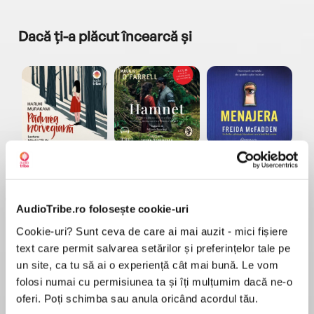
Dacă ți-a plăcut încearcă și
a...
Pădurea norvegiană
Hamnet
Menajera
I
Haruki Murakami
Maggie O'Farrell
Freida McFadden
AudioTribe.ro folosește cookie-uri
Cookie-uri? Sunt ceva de care ai mai auzit - mici fișiere
text care permit salvarea setărilor și preferințelor tale pe
un site, ca tu să ai o experiență cât mai bună. Le vom
folosi numai cu permisiunea ta și îți mulțumim dacă ne-o
Elita de Argint (Elita
Diavolul se îmbracă de
Migdală
de...
la...
Dani Francis
Lauren Weisberger
Sohn Won-pyung
oferi. Poți schimba sau anula oricând acordul tău.