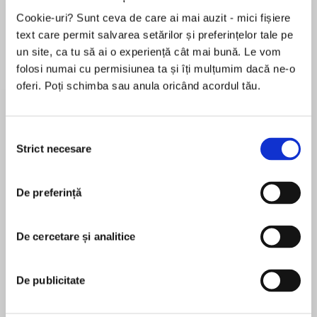
Cookie-uri? Sunt ceva de care ai mai auzit - mici fișiere
text care permit salvarea setărilor și preferințelor tale pe
un site, ca tu să ai o experiență cât mai bună. Le vom
Despre
carte
folosi numai cu permisiunea ta și îți mulțumim dacă ne-o
“James Rollinsknows adventure.”
oferi. Poți schimba sau anula oricând acordul tău.
—Chicago Sun Times
Selecția
Strict necesare
consimțământului
WithThe Doomsday Key—thelatest Sigma Force
MAI MULT
blockbuster fromNew York Timesbestselling
În acest moment nu există recenzii
author James Rollins—the critically acclaimed
De preferință
pentru această carte
thrill-master continues to dazzle with an
electrifying combination of history, religion,
James Rollins
De cercetare și analitice
science, and adventure. The hero ofMap of
Bones, The Black Order, and other exceptional
James Rollinsis the #1New York Timesbestselling
Rollins roller-coaster rides, Commander Pierce
De publicitate
author of international thrillers that have been
returns to solve a centuries-old secret, one
translated into more than forty languages. His
coded in prophecies of doom—in a story that