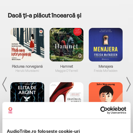
Dacă ți-a plăcut încearcă și
a...
Pădurea norvegiană
Hamnet
Menajera
I
Haruki Murakami
Maggie O'Farrell
Freida McFadden
Elita de Argint (Elita
Diavolul se îmbracă de
Migdală
de...
la...
Dani Francis
Lauren Weisberger
Sohn Won-pyung
AudioTribe.ro folosește cookie-uri