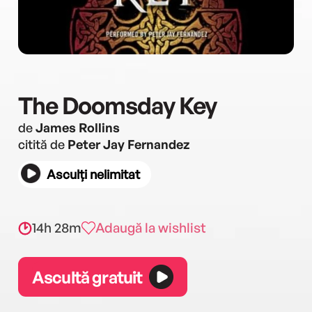
The Doomsday Key
de
James Rollins
citită de
Peter Jay Fernandez
Asculți nelimitat
14h 28m
Adaugă la wishlist
Ascultă gratuit