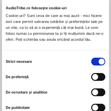
AudioTribe.ro folosește cookie-uri
Cookie-uri? Sunt ceva de care ai mai auzit - mici fișiere
Despre
carte
text care permit salvarea setărilor și preferințelor tale pe
un site, ca tu să ai o experiență cât mai bună. Le vom
Each ring of the doorbell brings more friends to
folosi numai cu permisiunea ta și îți mulțumim dacă ne-o
share the delicious cookies Ma has made in this
oferi. Poți schimba sau anula oricând acordul tău.
beloved classic.
This enjoyable story about friendship, sharing,
Selecția
MAI MULT
and cookies can also be used to introduce basic
Strict necesare
consimțământului
În acest moment nu există recenzii
math concepts to young children. "Refreshing,
pentru această carte
enjoyable, and unpredictable."—School Library
De preferință
Journal
Pat Hutchins
Pat Hutchins is the celebrated creator of
Pat Hutchins, one of seven children, was born in
De cercetare și analitice
numerous award-winning books for children,
Yorkshire, England, and grew up in the surrounding
including Rosie's Walk, Titch, and Don't Forget
countryside, which she still loves. At a very early
the Bacon! The Doorbell Rang was named a
De publicitate