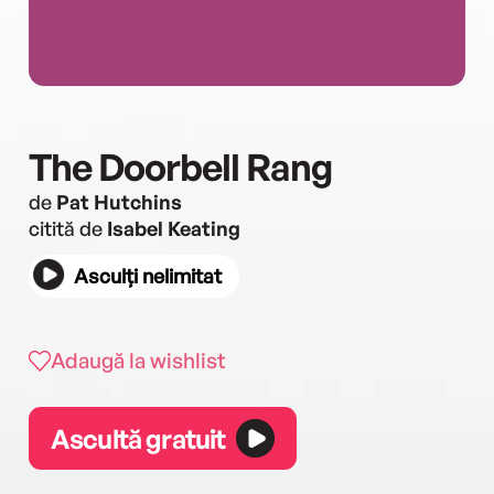
The Doorbell Rang
de
Pat Hutchins
citită de
Isabel Keating
Asculți nelimitat
Adaugă la wishlist
Ascultă gratuit