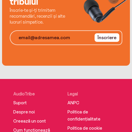
tribului
Înscrie-te și-ți trimitem
recomandări, recenzii și alte
lucruri simpatice.
Înscriere
AudioTribe
Legal
Suport
ANPC
Despre noi
Politica de
confidențialitate
Creează un cont
Politica de cookie
Cum funcționează