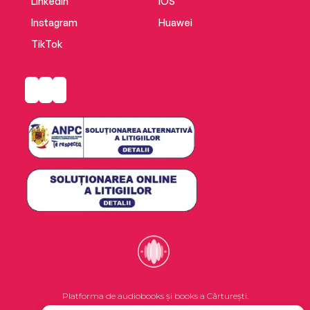
LinkedIn
iOS
Instagram
Huawei
TikTok
Platforma de audiobooks și books a Cărturești.