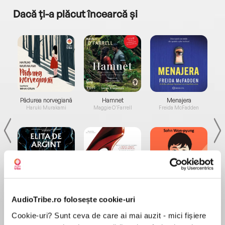
Dacă ți-a plăcut încearcă și
a...
Pădurea norvegiană
Hamnet
Menajera
I
Haruki Murakami
Maggie O'Farrell
Freida McFadden
Elita de Argint (Elita
Diavolul se îmbracă de
Migdală
AudioTribe.ro folosește cookie-uri
de...
la...
Dani Francis
Lauren Weisberger
Sohn Won-pyung
Cookie-uri? Sunt ceva de care ai mai auzit - mici fișiere