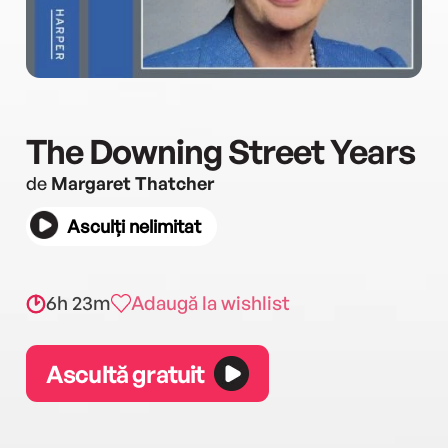
The Downing Street Years
de
Margaret Thatcher
Asculți nelimitat
6h 23m
Adaugă la wishlist
Ascultă gratuit