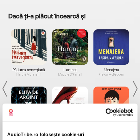
Dacă ți-a plăcut încearcă și
a...
Pădurea norvegiană
Hamnet
Menajera
I
Haruki Murakami
Maggie O'Farrell
Freida McFadden
Elita de Argint (Elita
Diavolul se îmbracă de
Migdală
de...
la...
Dani Francis
Lauren Weisberger
Sohn Won-pyung
AudioTribe.ro folosește cookie-uri