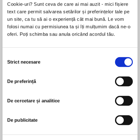
Cookie-uri? Sunt ceva de care ai mai auzit - mici fișiere
text care permit salvarea setărilor și preferințelor tale pe
un site, ca tu să ai o experiență cât mai bună. Le vom
Despre
carte
folosi numai cu permisiunea ta și îți mulțumim dacă ne-o
oferi. Poți schimba sau anula oricând acordul tău.
The stars of the Big Dipper have led a runaway
slave family to Deacon Fuller's house, a stop on
the underground railroad. Will Tommy Fuller be
Selecția
able to hide the runaways from a search party --
Strict necesare
consimțământului
or will the secret passengers be discovered and
MAI MULT
their hope for freedom destroyed?
De preferință
În acest moment nu există recenzii
pentru această carte
De cercetare și analitice
F. N. Monjo
The late F. N. Monjo, author of The Drinking
De publicitate
Gourd, wrote two other popular I Can Read
Books: Indian Summer, illustrated by Anita Lobel,