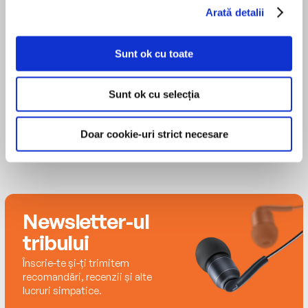
and The One Bad Thing About Father, illustrated
Arată detalii
by Rocco Negri.
MAI MULT
Rick Adamson
Sunt ok cu toate
Sunt ok cu selecția
Doar cookie-uri strict necesare
Newsletter-ul
tribului
Înscrie-te și-ți trimitem
recomandări, recenzii și alte
lucruri simpatice.