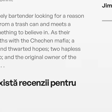
Jim
ely bartender looking for a reason
from a trash can and meets a
ing to believe in. As their
aths with the Chechen mafia; a
nd thwarted hopes; two hapless
op; and the original owner of the
 .
istă recenzii pentru