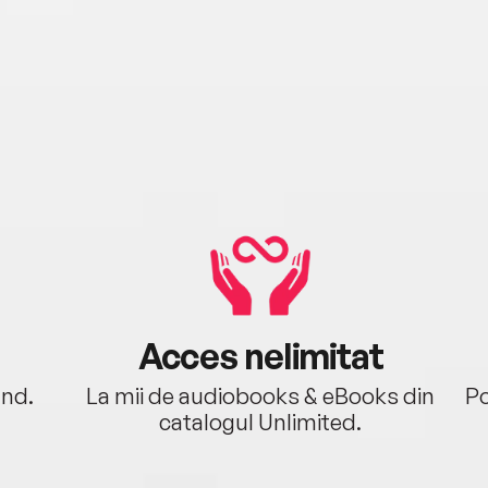
Acces nelimitat
ând.
La mii de audiobooks & eBooks din
Po
catalogul Unlimited.