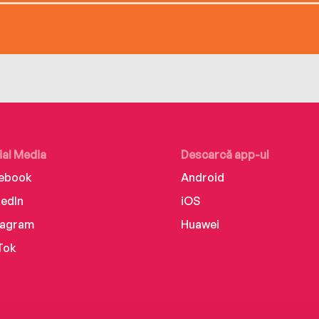
ial Media
Descarcă app-ul
ebook
Android
kedIn
iOS
tagram
Huawei
Tok