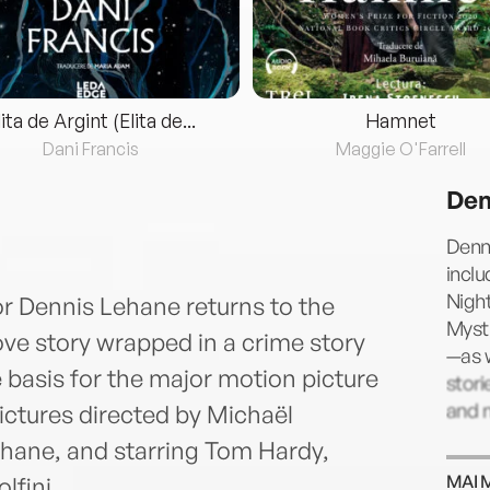
lita de Argint (Elita de...
Hamnet
Dani Francis
Maggie O'Farrell
Den
Denni
inclu
Night
r Dennis Lehane returns to the
Mysti
love story wrapped in a crime story
—as w
 basis for the major motion picture
stori
and n
ictures directed by Michaël
hane, and starring Tom Hardy,
MAI 
fini.