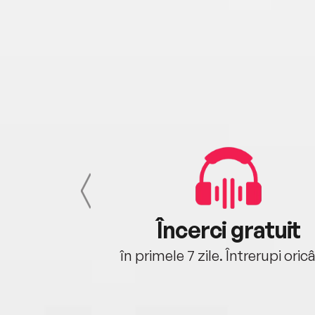
cu tine
Încerci gratuit
oriunde ești.
în primele 7 zile. Întrerupi oric