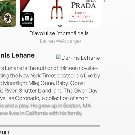
Diavolul se îmbracă de la...
Lauren Weisberger
Fre
nis Lehane
s Lehane is the author of thirteen novels—
ding the New York Times bestsellers Live by
; Moonlight Mile; Gone, Baby, Gone;
c River; Shutter Island; and The Given Day
ell as Coronado, a collection of short
es and a play. He grew up in Boston, MA
ow lives in California with his family.
MULT