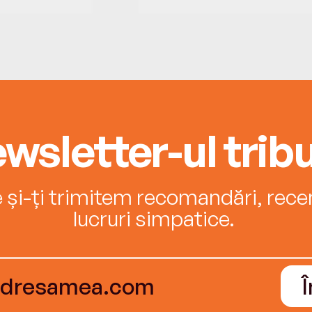
wsletter-ul tribu
e și-ți trimitem recomandări, recenz
lucruri simpatice.