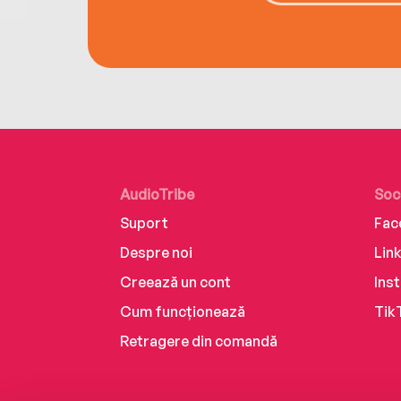
AudioTribe
Soc
Suport
Fac
Despre noi
Lin
Creează un cont
Ins
Cum funcționează
Tik
Retragere din comandă