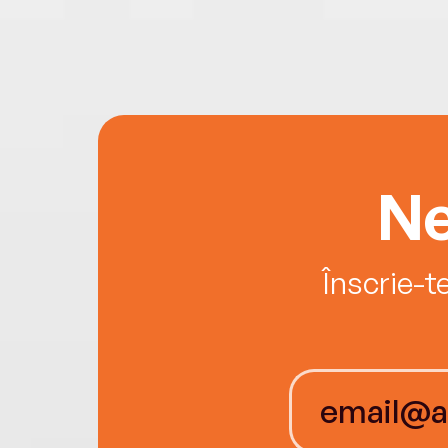
Ne
Înscrie-t