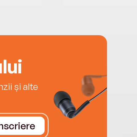
lui
ii și alte
Înscriere