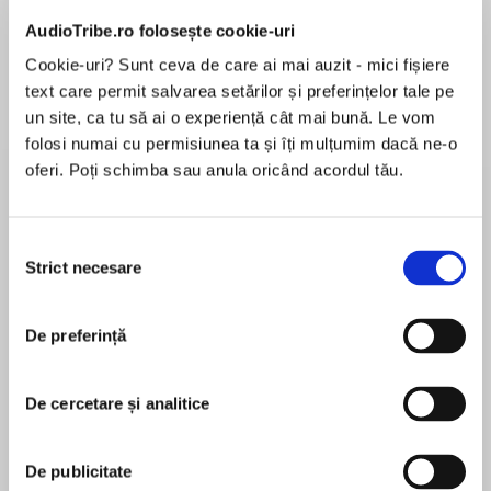
AudioTribe.ro folosește cookie-uri
Cookie-uri? Sunt ceva de care ai mai auzit - mici fișiere
Despre
carte
text care permit salvarea setărilor și preferințelor tale pe
un site, ca tu să ai o experiență cât mai bună. Le vom
THE #2 SUNDAY TIMES BESTSELLER
folosi numai cu permisiunea ta și îți mulțumim dacă ne-o
oferi. Poți schimba sau anula oricând acordul tău.
‘The last untold account of the biggest crisis to
hit the royals since the abdication … Explosive
biography by Britain’s top royal author … A
Selecția
MAI MULT
gripping story of human frailty, love, loss,
Strict necesare
consimțământului
În acest moment nu există recenzii
sadness, and tragedy’ Daily Mail
pentru această carte
De preferință
The relationship between Charles, Prince of
Wales and Camilla, Duchess of Cornwall, is one
De cercetare și analitice
Penny Junor
of the most remarkable love stories of the age.
It has endured against all the odds, and in the
Penny Junor is a writer and broadcaster. She is the
De publicitate
process nearly destroyed the British monarchy.
author of previous best-selling biographies of