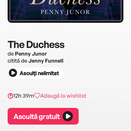
The Duchess
de
Penny Junor
citită de
Jenny Funnell
Asculți nelimitat
12h 39m
Adaugă la wishlist
Ascultă gratuit