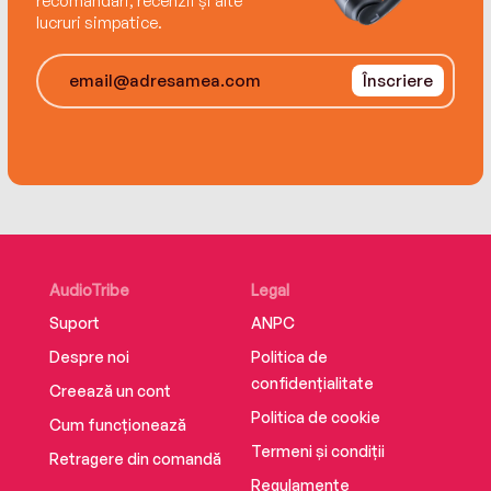
recomandări, recenzii și alte
lucruri simpatice.
Înscriere
AudioTribe
Legal
Suport
ANPC
Despre noi
Politica de
confidențialitate
Creează un cont
Politica de cookie
Cum funcționează
Termeni și condiții
Retragere din comandă
Regulamente