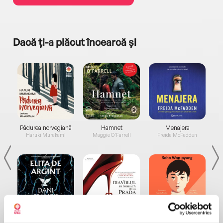
Dacă ți-a plăcut încearcă și
a...
Pădurea norvegiană
Hamnet
Menajera
I
Haruki Murakami
Maggie O'Farrell
Freida McFadden
Elita de Argint (Elita
Diavolul se îmbracă de
Migdală