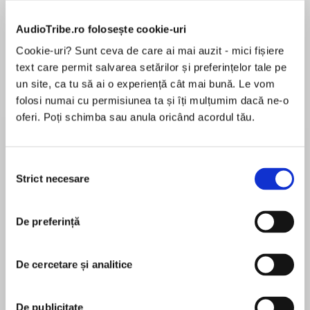
de...
la...
Dani Francis
Lauren Weisberger
Sohn Won-pyung
AudioTribe.ro folosește cookie-uri
Cookie-uri? Sunt ceva de care ai mai auzit - mici fișiere
text care permit salvarea setărilor și preferințelor tale pe
Despre
carte
un site, ca tu să ai o experiență cât mai bună. Le vom
folosi numai cu permisiunea ta și îți mulțumim dacă ne-o
USA Today Bestseller
oferi. Poți schimba sau anula oricând acordul tău.
Sparks fly in the finale of the Scandalous
Gentlemen of St. James Place series, as the
Selecția
last wicked rogue meets his match.
Strict necesare
consimțământului
MAI MULT
În acest moment nu există recenzii
When Rosalind Sharpe gains the attention of
De preferință
pentru această carte
the deliciously wicked Duke of Avendale, she’s
torn between her distracting attraction to the
Lorraine Heath
notorious rogue and the knowledge that he—
De cercetare și analitice
rich as Croesus—is the perfect target for a
Lorraine Heathalways dreamedof being a writer.
deception that will put her swindling days
After graduating from the University of Texas, she
behind her.
De publicitate