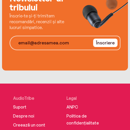
tribului
Înscrie-te și-ți trimitem
recomandări, recenzii și alte
lucruri simpatice.
Înscriere
AudioTribe
Legal
Suport
ANPC
Despre noi
Politica de
confidențialitate
Creează un cont