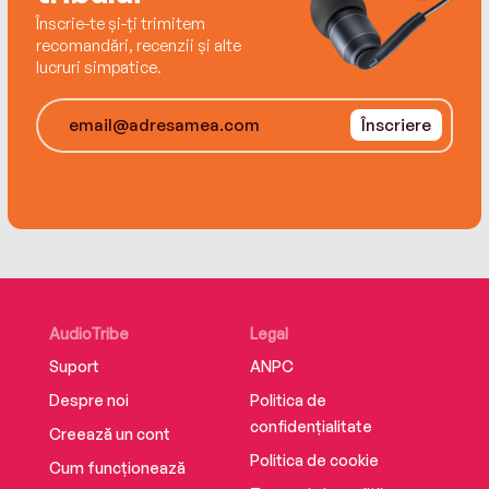
And when his beautiful rebel finds an
Înscrie-te și-ți trimitem
unconventional cause, Lockwood has to decide
recomandări, recenzii și alte
lucruri simpatice.
if he’s willing to sacrifice everything to keep her.
Înscriere
AudioTribe
Legal
Suport
ANPC
Despre noi
Politica de
confidențialitate
Creează un cont
Politica de cookie
Cum funcționează