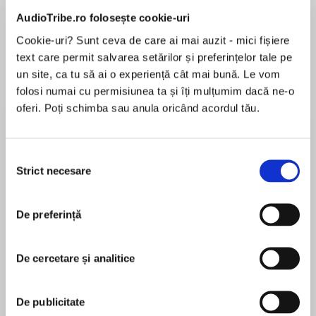
AudioTribe.ro folosește cookie-uri
Cookie-uri? Sunt ceva de care ai mai auzit - mici fișiere
text care permit salvarea setărilor și preferințelor tale pe
Despre
carte
un site, ca tu să ai o experiență cât mai bună. Le vom
By belovedUSA Todaybestselling author Joanna
folosi numai cu permisiunea ta și îți mulțumim dacă ne-o
Shupe, the fourth installment in the Fifth
oferi. Poți schimba sau anula oricând acordul tău.
Avenue Rebels series about a secret affair
between a free-spirited heiress and an uptight
duke which turns more passionate than either
Selecția
MAI MULT
could have imagined.
Strict necesare
consimțământului
În acest moment nu există recenzii
pentru această carte
De preferință
A rebellious heiress.
Joanna Shupe
A duke in dire straits.
De cercetare și analitice
A USA Today bestselling author,Joanna Shupe
has always loved history, ever since she saw her
An anonymous midnight tryst.
first Schoolhouse Rock cartoon. Her books have
De publicitate