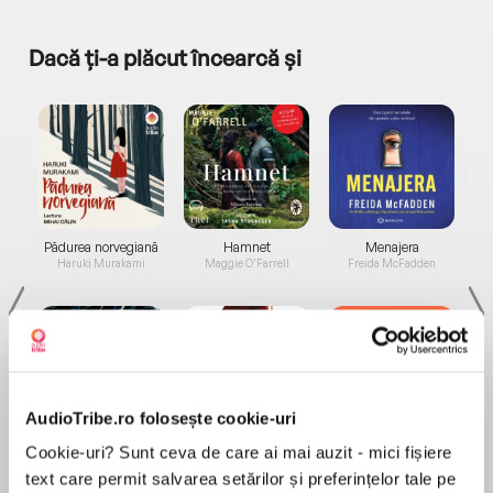
Dacă ți-a plăcut încearcă și
a...
Pădurea norvegiană
Hamnet
Menajera
I
Haruki Murakami
Maggie O'Farrell
Freida McFadden
AudioTribe.ro folosește cookie-uri
Elita de Argint (Elita
Diavolul se îmbracă de
Migdală
Cookie-uri? Sunt ceva de care ai mai auzit - mici fișiere
de...
la...
Dani Francis
Lauren Weisberger
Sohn Won-pyung
text care permit salvarea setărilor și preferințelor tale pe