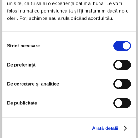
un site, ca tu să ai o experiență cât mai bună. Le vom
folosi numai cu permisiunea ta și îți mulțumim dacă ne-o
oferi. Poți schimba sau anula oricând acordul tău.
Despre
carte
The most exciting new crime voice you’ll read
Selecția
this year!
Strict necesare
consimțământului
Fifteen years ago her mother’s killer got away.
De preferință
Has he finally struck again?
MAI MULT
În acest moment nu există recenzii
MURDER SHOCKS PEACEFUL
De cercetare și analitice
pentru această carte
NEIGHBOURHOOD
Christi Daugherty
De publicitate
A woman in her thirties. Found naked and
stabbed on the kitchen floor. Discovered by her
twelve-year-old daughter after school.
Jane Perry
Arată detalii
As top Savannah crime reporter Harper