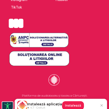
TikTok
Platforma de audiobooks și books a Cărturești.
Instalează aplicația
✕
Instalează
©2026 Nemo EPG SRL. Toate drepturile rezervate.
★ 4.7 · Gratuit