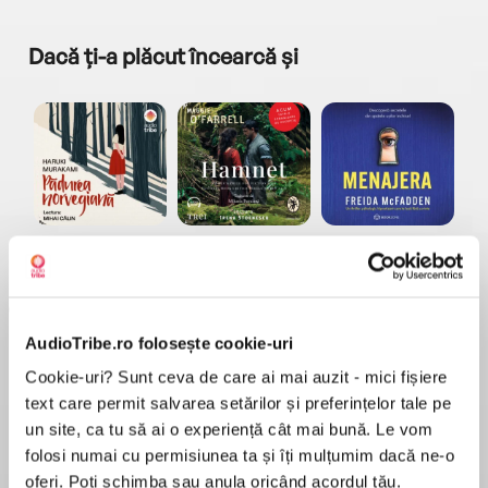
Dacă ți-a plăcut încearcă și
a...
Pădurea norvegiană
Hamnet
Menajera
I
Haruki Murakami
Maggie O'Farrell
Freida McFadden
AudioTribe.ro folosește cookie-uri
Cookie-uri? Sunt ceva de care ai mai auzit - mici fișiere
text care permit salvarea setărilor și preferințelor tale pe
un site, ca tu să ai o experiență cât mai bună. Le vom
Elita de Argint (Elita
Diavolul se îmbracă de
Migdală
folosi numai cu permisiunea ta și îți mulțumim dacă ne-o
de...
la...
Dani Francis
Lauren Weisberger
Sohn Won-pyung
oferi. Poți schimba sau anula oricând acordul tău.