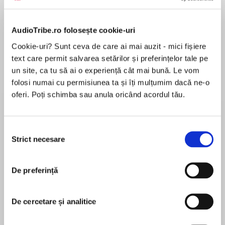
AudioTribe.ro folosește cookie-uri
Despre
carte
Cookie-uri? Sunt ceva de care ai mai auzit - mici fișiere
text care permit salvarea setărilor și preferințelor tale pe
A handsome, commemorative edition of Peter
un site, ca tu să ai o experiență cât mai bună. Le vom
F. Drucker’s timeless classic work on leadership
folosi numai cu permisiunea ta și îți mulțumim dacă ne-o
and management, with a foreword by Jim
oferi. Poți schimba sau anula oricând acordul tău.
Collins.
MAI MULT
What makes an effective executive?
Selecția
În acest moment nu există recenzii
Strict necesare
consimțământului
pentru această carte
For decades, Peter F. Drucker was widely
regarded as "the dean of this country’s business
Peter F. Drucker
and management philosophers" (Wall Street
De preferință
Journal). In this concise and brilliant work, he
Peter F. Drucker is considered the most influential
looks to the most influential position in
management thinker ever. The author of more
De cercetare și analitice
management—the executive.
than twenty-five books, his ideas have had an