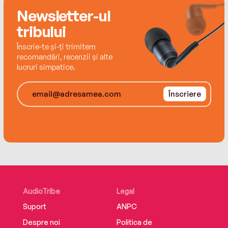
distinctive skill of the executive and offers fresh
Newsletter-ul
insights into old and seemingly obvious
tribului
business situations.
Înscrie-te și-ți trimitem
recomandări, recenzii și alte
lucruri simpatice.
Înscriere
AudioTribe
Legal
Suport
ANPC
Despre noi
Politica de