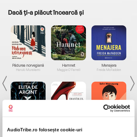
Dacă ți-a plăcut încearcă și
a...
Pădurea norvegiană
Hamnet
Menajera
I
Haruki Murakami
Maggie O'Farrell
Freida McFadden
Elita de Argint (Elita
Diavolul se îmbracă de
Migdală
de...
la...
Dani Francis
Lauren Weisberger
Sohn Won-pyung
AudioTribe.ro folosește cookie-uri