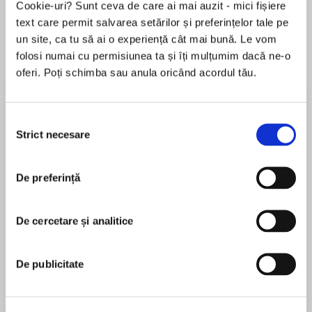
Cookie-uri? Sunt ceva de care ai mai auzit - mici fișiere
text care permit salvarea setărilor și preferințelor tale pe
un site, ca tu să ai o experiență cât mai bună. Le vom
Despre
carte
folosi numai cu permisiunea ta și îți mulțumim dacă ne-o
oferi. Poți schimba sau anula oricând acordul tău.
The New York Times bestselling author of Eat to
Live and Super Immunity and one of the
country’s leading experts on preventive
Selecția
medicine offers a scientifically proven, practical
Strict necesare
consimțământului
program to prevent and reverse diabetes—
MAI MULT
without drugs.
În acest moment nu există recenzii
De preferință
pentru această carte
At last, a breakthrough program to combat the
rising diabetes epidemic and help millions of
Joel Fuhrman
De cercetare și analitice
diabetics, as well as those suffering with high
blood pressure and heart disease. Joel
JOEL FUHRMAN, M.D.is an internationally
Fuhrman, M.D. Research director of the
De publicitate
recognized expert on nutrition and natural healing,
Nutritional Research Foundation, shows you
a board-certified family physician, President of the
how to live a long, healthy, and happy life—
Nutritional Research Foundation, and a #1 New