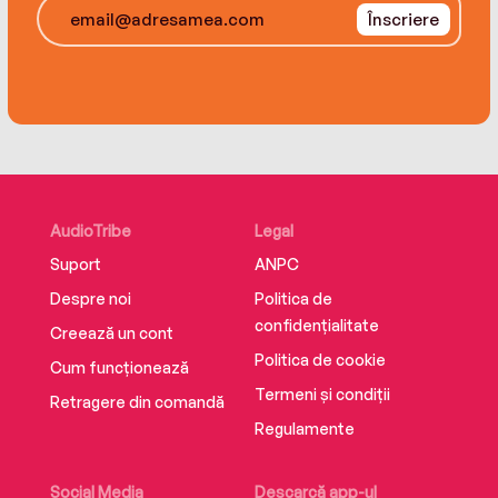
Nutritarian Handbook and ANDI Food Scoring
Înscriere
Guide(Gift of Health Press).
AudioTribe
Legal
Suport
ANPC
Despre noi
Politica de
confidențialitate
Creează un cont
Politica de cookie
Cum funcționează
Termeni și condiții
Retragere din comandă
Regulamente
Social Media
Descarcă app-ul