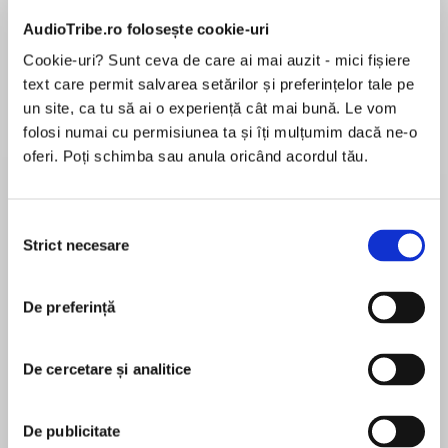
Elita de Argint (Elita
Diavolul se îmbracă de
Migdală
de...
la...
Dani Francis
Lauren Weisberger
Sohn Won-pyung
AudioTribe.ro folosește cookie-uri
Cookie-uri? Sunt ceva de care ai mai auzit - mici fișiere
text care permit salvarea setărilor și preferințelor tale pe
un site, ca tu să ai o experiență cât mai bună. Le vom
Despre
carte
folosi numai cu permisiunea ta și îți mulțumim dacă ne-o
oferi. Poți schimba sau anula oricând acordul tău.
The best time-travel story since H.G. Wells’s
The Time Machine, by the Grand Master of
science fiction, the story of Andrew Harlan,
Selecția
Technician and Eternal.
Strict necesare
consimțământului
MAI MULT
De preferință
În acest moment nu există recenzii
Andrew Harlan’s job is to range through past
pentru această carte
and present centuries monitoring and even
altering Time’s myriad cause-and-effect
De cercetare și analitice
relationships.
Isaac Asimov
De publicitate