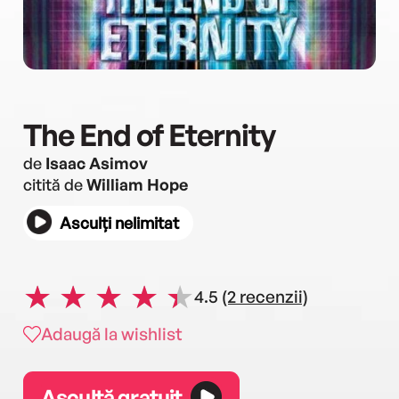
The End of Eternity
de
Isaac Asimov
citită de
William Hope
Asculți nelimitat
4.5
(2 recenzii)
Adaugă la wishlist
Ascultă gratuit