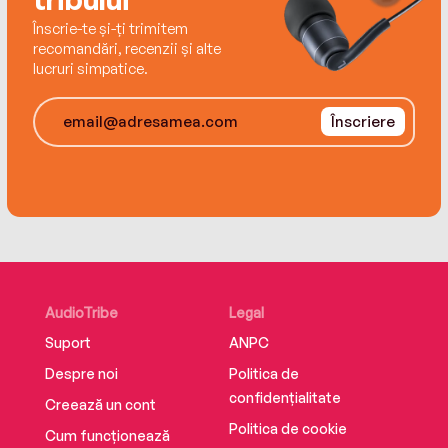
Înscrie-te și-ți trimitem
recomandări, recenzii și alte
lucruri simpatice.
Înscriere
AudioTribe
Legal
Suport
ANPC
Despre noi
Politica de
confidențialitate
Creează un cont
Politica de cookie
Cum funcționează