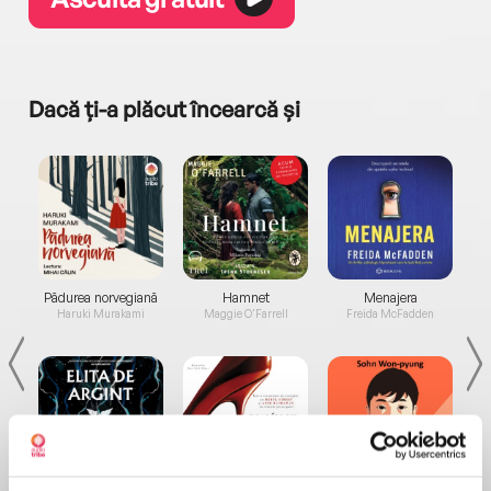
Dacă ți-a plăcut încearcă și
a...
Pădurea norvegiană
Hamnet
Menajera
I
Haruki Murakami
Maggie O'Farrell
Freida McFadden