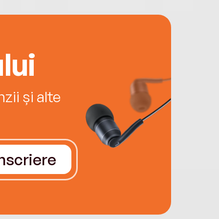
lui
ii și alte
Înscriere