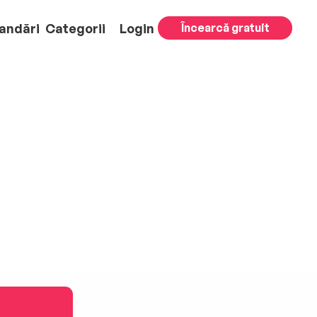
andări
Categorii
Login
Încearcă gratuit