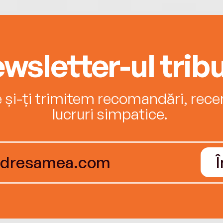
wsletter-ul tribu
e și-ți trimitem recomandări, recenz
lucruri simpatice.