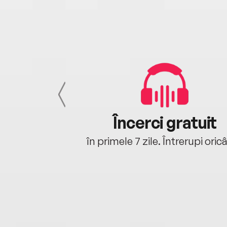
cu tine
Încerci gratuit
oriunde ești.
în primele 7 zile. Întrerupi oric