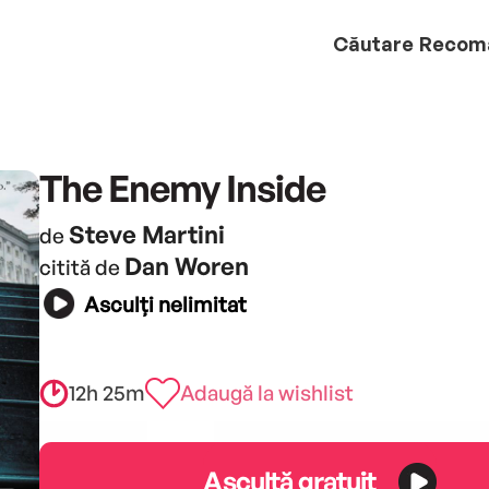
Căutare
Recom
The Enemy Inside
Steve Martini
de
Dan Woren
citită de
Asculți nelimitat
12h 25m
Adaugă la wishlist
Ascultă gratuit